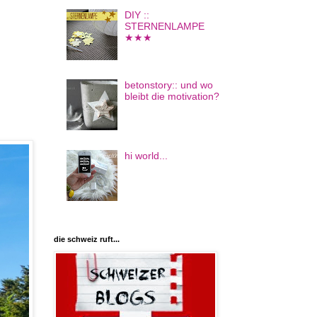
DIY ::
STERNENLAMPE
★★★
betonstory:: und wo
bleibt die motivation?
hi world...
die schweiz ruft...