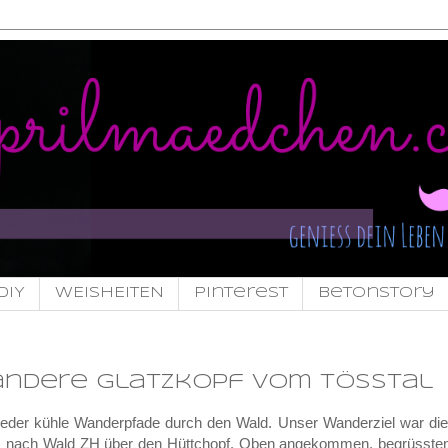
DIY
WEISHEITEN
pinterest
Betonstory
andere Glatzkopf vom Tösstal
eder kühle Wanderpfade durch den Wald. Unser Wanderziel war di
l bis nach Wald ZH über den Hüttchopf. Oben angekommen, begrüsste