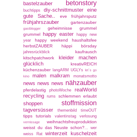
betonstory
bastelzauber
diy-schnittmuster
eine
buchtipps
gute Sache..
eve
frühjahrsputz
frühjahrszauber
gartenzauber
geheimnisse
grummel
gastblogger
happy easter
grummel
happy new
happy weekend
haushaltsfee
year
herbstZAUBER
häppi börsday
kaufrausch
jahresrückblick
kleider machen
kitschpatchwork
glücklich
kreativREICH
küchenzauber
langARM UGLYs
let´s go
malen
malkram
monatsmotto
kino
nähzauber
news news news
realWorld
pferdelastig
photoWoche
recycling
schlemmen erlaubt
rums
stoffmission
shoppen
tagversüsser
themenbild
timeOUT
tipps
tutorials
valentinstag
verlosung
weihnachtsfreuproduktion
vernissage
weisst du das Neuste schon?...
wer
winterzeit kuschelzeit
weiss Rat