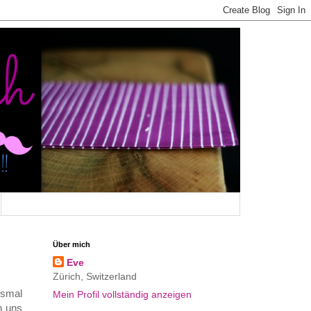
Über mich
Eve
Zürich, Switzerland
esmal
Mein Profil vollständig anzeigen
n uns