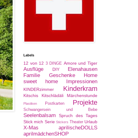
Labels
12 von 12
Amore und Tiger
3 DINGE
Ausflüge
Elenahausen
DIY
Familie
Geschenke
Home
sweet home
Impressionen
Kinderkram
KINDERzimmer
Kitschis
Kitschlädäli
Märchenstunde
Projekte
Postkarten
Plastiken
Schwangersein und Bebe
Seelenbalsam
Spruch des Tages
Stick mich Serie
Urlaub
Theater
Stickers
X-Mas
aprilischeDOLLS
aprilmädchenSHOP