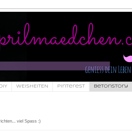
DIY
WEISHEITEN
pinterest
Betonstory
chten... viel Spass :)