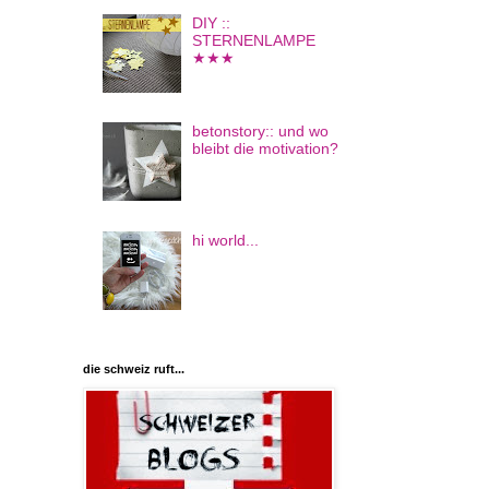
DIY ::
STERNENLAMPE
★★★
betonstory:: und wo
bleibt die motivation?
hi world...
die schweiz ruft...