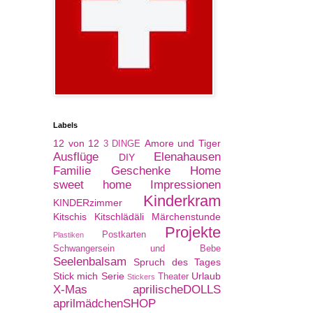
Labels
12 von 12
Amore und Tiger
3 DINGE
Ausflüge
Elenahausen
DIY
Familie
Geschenke
Home
sweet home
Impressionen
Kinderkram
KINDERzimmer
Kitschis
Kitschlädäli
Märchenstunde
Projekte
Postkarten
Plastiken
Schwangersein und Bebe
Seelenbalsam
Spruch des Tages
Stick mich Serie
Urlaub
Theater
Stickers
X-Mas
aprilischeDOLLS
aprilmädchenSHOP