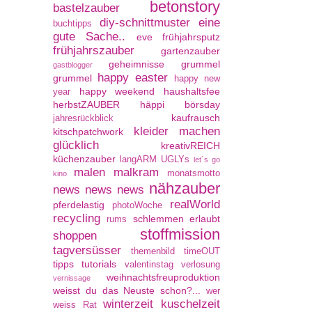
betonstory
bastelzauber
diy-schnittmuster
eine
buchtipps
gute Sache..
eve
frühjahrsputz
frühjahrszauber
gartenzauber
geheimnisse
grummel
gastblogger
happy easter
grummel
happy new
happy weekend
haushaltsfee
year
herbstZAUBER
häppi börsday
kaufrausch
jahresrückblick
kleider machen
kitschpatchwork
glücklich
kreativREICH
küchenzauber
langARM UGLYs
let´s go
malen
malkram
monatsmotto
kino
nähzauber
news news news
realWorld
pferdelastig
photoWoche
recycling
schlemmen erlaubt
rums
stoffmission
shoppen
tagversüsser
themenbild
timeOUT
tipps
tutorials
valentinstag
verlosung
weihnachtsfreuproduktion
vernissage
weisst du das Neuste schon?...
wer
winterzeit kuschelzeit
weiss Rat