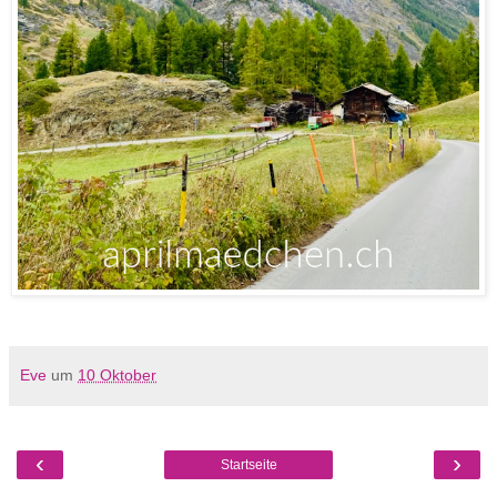
Eve
um
10 Oktober
‹
›
Startseite