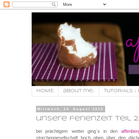
HOME
about me..
TUTORIALS :: 
Mittwoch, 24. August 2016
unsere ferienzeit teil 2..
bei prächtigem wetter ging`s in den
affenbe
storchengesellschaft hoch oben über den däche