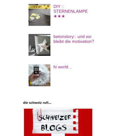
DIY ::
STERNENLAMPE
★★★
betonstory:: und wo
bleibt die motivation?
hi world...
die schweiz ruft...