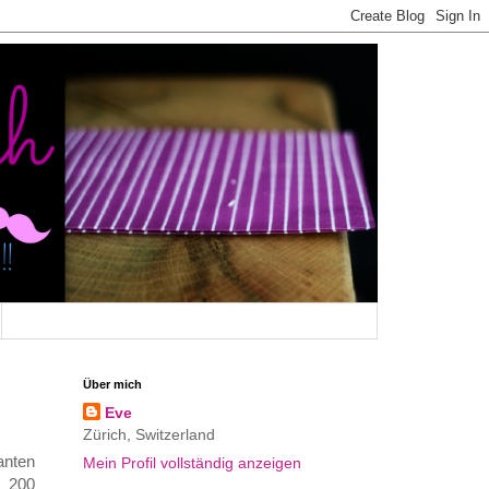
Über mich
Eve
Zürich, Switzerland
anten
Mein Profil vollständig anzeigen
r 200