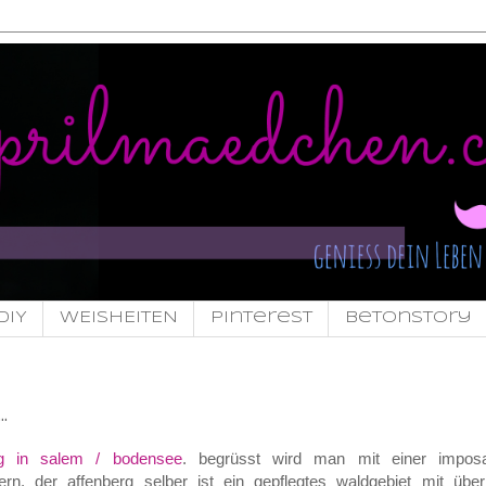
DIY
WEISHEITEN
pinterest
Betonstory
.
rg in salem / bodensee
. begrüsst wird man mit einer impos
rn. der affenberg selber ist ein gepflegtes waldgebiet mit übe