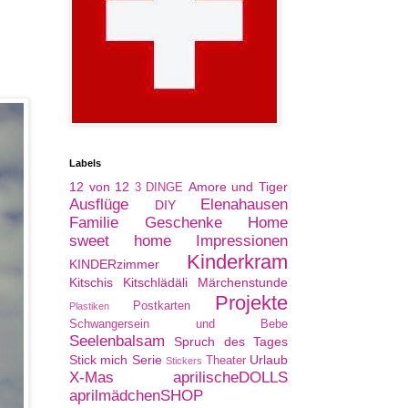
Labels
12 von 12
Amore und Tiger
3 DINGE
Ausflüge
Elenahausen
DIY
Familie
Geschenke
Home
sweet home
Impressionen
Kinderkram
KINDERzimmer
Kitschis
Kitschlädäli
Märchenstunde
Projekte
Postkarten
Plastiken
Schwangersein und Bebe
Seelenbalsam
Spruch des Tages
Stick mich Serie
Urlaub
Theater
Stickers
X-Mas
aprilischeDOLLS
aprilmädchenSHOP