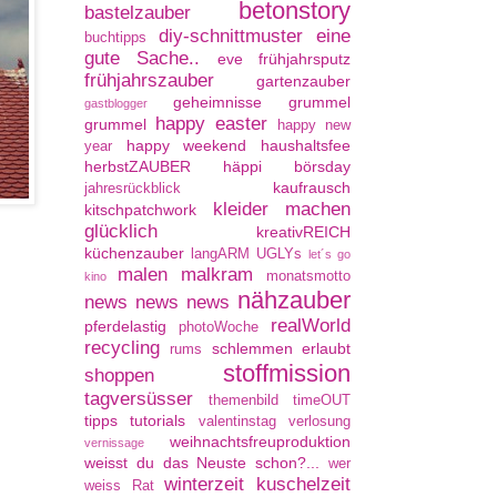
betonstory
bastelzauber
diy-schnittmuster
eine
buchtipps
gute Sache..
eve
frühjahrsputz
frühjahrszauber
gartenzauber
geheimnisse
grummel
gastblogger
happy easter
grummel
happy new
happy weekend
haushaltsfee
year
herbstZAUBER
häppi börsday
kaufrausch
jahresrückblick
kleider machen
kitschpatchwork
glücklich
kreativREICH
küchenzauber
langARM UGLYs
let´s go
malen
malkram
monatsmotto
kino
nähzauber
news news news
realWorld
pferdelastig
photoWoche
recycling
schlemmen erlaubt
rums
stoffmission
shoppen
tagversüsser
themenbild
timeOUT
tipps
tutorials
valentinstag
verlosung
weihnachtsfreuproduktion
vernissage
weisst du das Neuste schon?...
wer
winterzeit kuschelzeit
weiss Rat