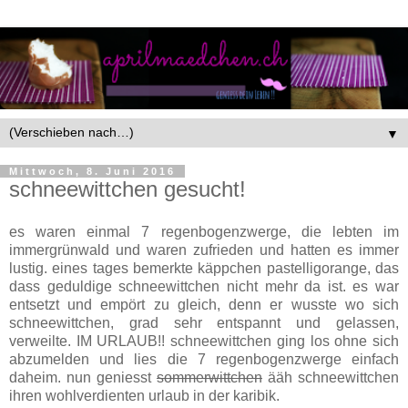
▼
Mittwoch, 8. Juni 2016
schneewittchen gesucht!
es waren einmal 7 regenbogenzwerge, die lebten im
immergrünwald und waren zufrieden und hatten es immer
lustig. eines tages bemerkte käppchen pastelligorange, das
dass geduldige schneewittchen nicht mehr da ist. es war
entsetzt und empört zu gleich, denn er wusste wo sich
schneewittchen, grad sehr entspannt und gelassen,
verweilte. IM URLAUB!! schneewittchen ging los ohne sich
abzumelden und lies die 7 regenbogenzwerge einfach
daheim. nun geniesst
sommerwittchen
ääh schneewittchen
ihren wohlverdienten urlaub in der karibik.