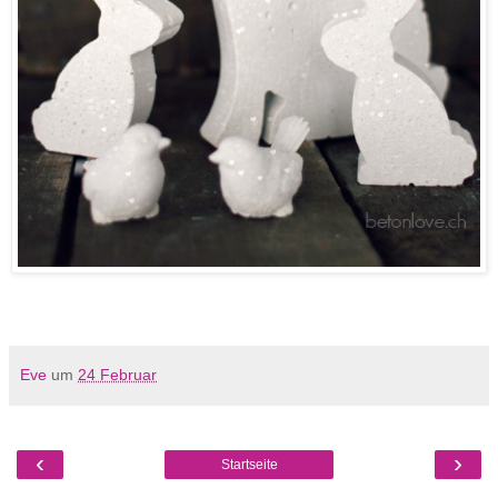
Eve
um
24 Februar
‹
›
Startseite