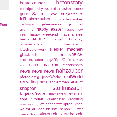
betonstory
bastelzauber
diy-schnittmuster
eine
buchtipps
gute Sache..
eve
frühjahrsputz
frühjahrszauber
gartenzauber
geheimnisse
grummel
 Post
gastblogger
happy easter
grummel
happy new
happy weekend
haushaltsfee
year
herbstZAUBER
häppi börsday
kaufrausch
jahresrückblick
kleider machen
kitschpatchwork
glücklich
kreativREICH
küchenzauber
langARM UGLYs
let´s go
malen
malkram
monatsmotto
kino
nähzauber
news news news
realWorld
pferdelastig
photoWoche
recycling
schlemmen erlaubt
rums
stoffmission
shoppen
tagversüsser
themenbild
timeOUT
tipps
tutorials
valentinstag
verlosung
weihnachtsfreuproduktion
vernissage
weisst du das Neuste schon?...
wer
winterzeit kuschelzeit
weiss Rat