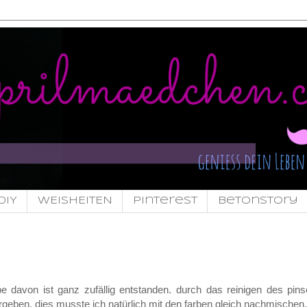
DIY
WEISHEITEN
pinterest
Betonstory
be davon ist ganz zufällig entstanden. durch das reinigen des pins
rgeben, dies musste ich natürlich mit den farben gleich nachmischen