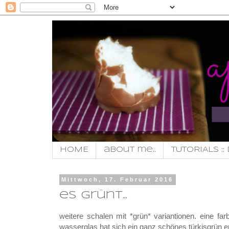
HOME
about me..
TUTORIALS :: 
Mittwoch, 17. Februar 2016
es grünt...
weitere schalen mit *grün* variantionen. eine far
wasserglas hat sich ein ganz schönes türkisgrün e