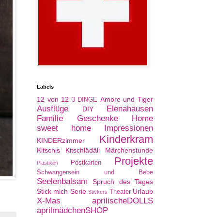
Labels
12 von 12
Amore und Tiger
3 DINGE
Ausflüge
Elenahausen
DIY
Familie
Geschenke
Home
sweet home
Impressionen
Kinderkram
KINDERzimmer
Kitschis
Kitschlädäli
Märchenstunde
Projekte
Postkarten
Plastiken
Schwangersein und Bebe
Seelenbalsam
Spruch des Tages
Stick mich Serie
Urlaub
Theater
Stickers
X-Mas
aprilischeDOLLS
aprilmädchenSHOP