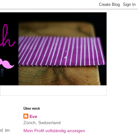
Über mich
Eve
Zürich, Switzerland
el im
Mein Profil vollständig anzeigen
.