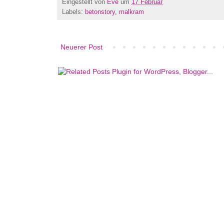
Eingestellt von
Eve
um
17 Februar
Labels:
betonstory
,
malkram
Neuerer Post