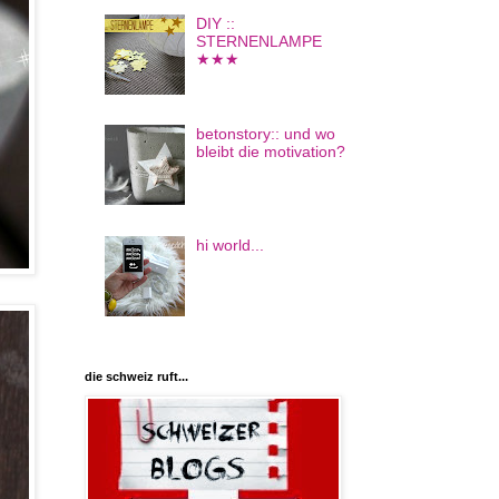
DIY ::
STERNENLAMPE
★★★
betonstory:: und wo
bleibt die motivation?
hi world...
die schweiz ruft...