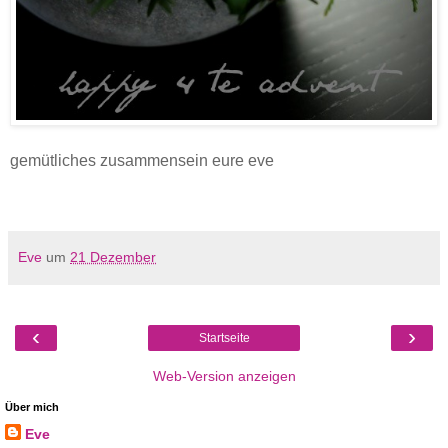
gemütliches zusammensein eure eve
Eve
um
21 Dezember
‹
›
Startseite
Web-Version anzeigen
Über mich
Eve