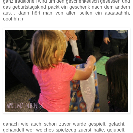
ganz traditionell wird um den geschenketisch gesessen und
das geburtstagskind packt ein geschenk nach dem andern
aus… dann hört man von allen seiten ein aaaaaahhh,
ooohhh :)
danach wie auch schon zuvor wurde gespielt, gelacht,
gehandelt wer welches spielzeug zuerst hatte, gejubelt,