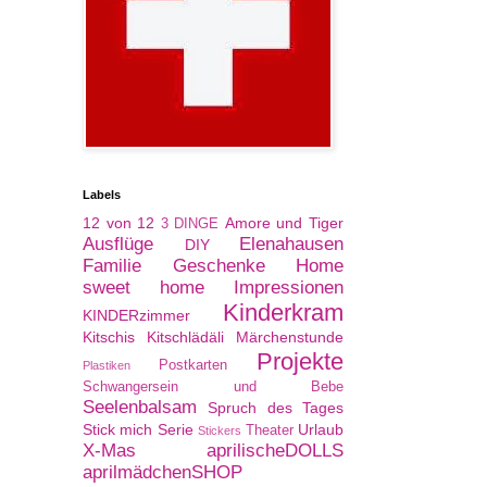
Labels
12 von 12
Amore und Tiger
3 DINGE
Ausflüge
Elenahausen
DIY
Familie
Geschenke
Home
sweet home
Impressionen
Kinderkram
KINDERzimmer
Kitschis
Kitschlädäli
Märchenstunde
Projekte
Postkarten
Plastiken
Schwangersein und Bebe
Seelenbalsam
Spruch des Tages
Stick mich Serie
Urlaub
Theater
Stickers
X-Mas
aprilischeDOLLS
aprilmädchenSHOP