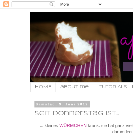
HOME
about me..
TUTORIALS :: 
Samstag, 9. Juni 2012
seit donnerstag ist...
... kleines
WÜRMCHEN
krank. sie hat ganz viel
darum leg 