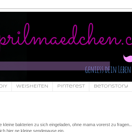
DIY
WEISHEITEN
pinterest
Betonstory
e kleine bakterien zu sich eingeladen, ohne mama vorerst zu fragen...
ich hier ne kleine sendepause ein.