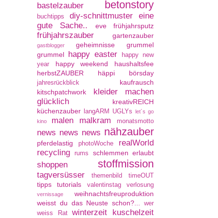
betonstory
bastelzauber
diy-schnittmuster
eine
buchtipps
gute Sache..
eve
frühjahrsputz
frühjahrszauber
gartenzauber
geheimnisse
grummel
gastblogger
happy easter
grummel
happy new
happy weekend
haushaltsfee
year
herbstZAUBER
häppi börsday
kaufrausch
jahresrückblick
kleider machen
kitschpatchwork
glücklich
kreativREICH
küchenzauber
langARM UGLYs
let´s go
malen
malkram
monatsmotto
kino
nähzauber
news news news
realWorld
pferdelastig
photoWoche
recycling
schlemmen erlaubt
rums
stoffmission
shoppen
tagversüsser
themenbild
timeOUT
tipps
tutorials
valentinstag
verlosung
weihnachtsfreuproduktion
vernissage
weisst du das Neuste schon?...
wer
winterzeit kuschelzeit
weiss Rat