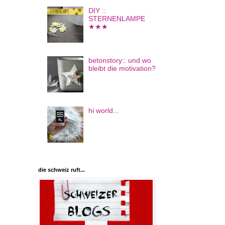
DIY ::
STERNENLAMPE
★★★
betonstory:: und wo
bleibt die motivation?
hi world...
die schweiz ruft...