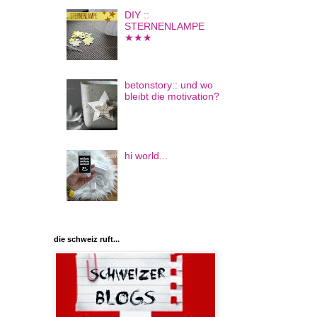
DIY ::
STERNENLAMPE
★★★
betonstory:: und wo
bleibt die motivation?
hi world...
die schweiz ruft...