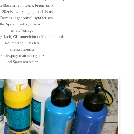
ellbuntsifte in weiss, braun, pink
... 20er Katzenzungenpinsel, Borste
Katzenzungenpinsel, synthetisch
8er Spitzpinsel, synthetisch
Ei
als Vorlage
g..lach)
Glimmerleim
in blau und pink
Keilrahmen 30x30cm
alte Zahnbürste
Firnisspray matt oder glanz
und
Spass
am malen