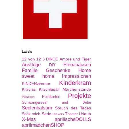
Labels
12 von 12
Amore und Tiger
3 DINGE
Ausflüge
Elenahausen
DIY
Familie
Geschenke
Home
sweet home
Impressionen
Kinderkram
KINDERzimmer
Kitschis
Kitschlädäli
Märchenstunde
Projekte
Postkarten
Plastiken
Schwangersein und Bebe
Seelenbalsam
Spruch des Tages
Stick mich Serie
Urlaub
Theater
Stickers
X-Mas
aprilischeDOLLS
aprilmädchenSHOP