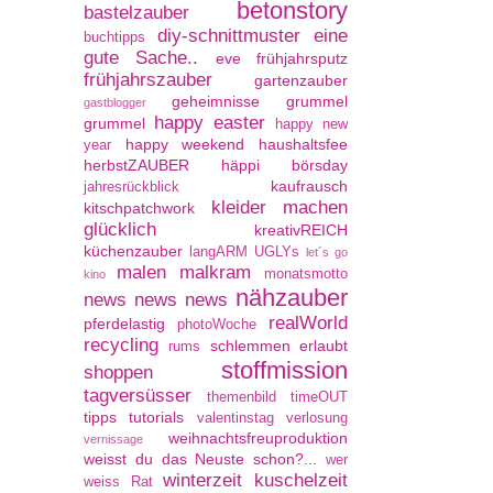
betonstory
bastelzauber
diy-schnittmuster
eine
buchtipps
gute Sache..
eve
frühjahrsputz
frühjahrszauber
gartenzauber
geheimnisse
grummel
gastblogger
happy easter
grummel
happy new
happy weekend
haushaltsfee
year
herbstZAUBER
häppi börsday
kaufrausch
jahresrückblick
kleider machen
kitschpatchwork
glücklich
kreativREICH
küchenzauber
langARM UGLYs
let´s go
malen
malkram
monatsmotto
kino
nähzauber
news news news
realWorld
pferdelastig
photoWoche
recycling
schlemmen erlaubt
rums
stoffmission
shoppen
tagversüsser
themenbild
timeOUT
tipps
tutorials
valentinstag
verlosung
weihnachtsfreuproduktion
vernissage
weisst du das Neuste schon?...
wer
winterzeit kuschelzeit
weiss Rat