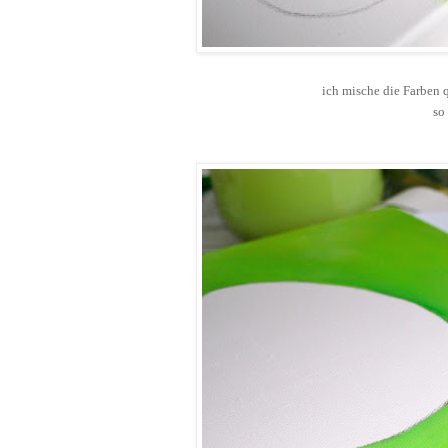
ich mische die Farben 
so