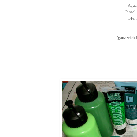
Aquar
Pinsel
14er 
(ganz wichti