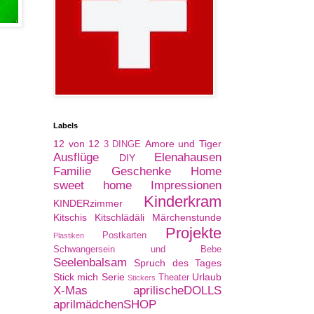
Labels
12 von 12
Amore und Tiger
3 DINGE
Ausflüge
Elenahausen
DIY
Familie
Geschenke
Home
sweet home
Impressionen
Kinderkram
KINDERzimmer
Kitschis
Kitschlädäli
Märchenstunde
Projekte
Postkarten
Plastiken
Schwangersein und Bebe
Seelenbalsam
Spruch des Tages
Stick mich Serie
Urlaub
Theater
Stickers
X-Mas
aprilischeDOLLS
aprilmädchenSHOP