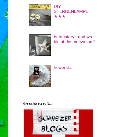
DIY ::
STERNENLAMPE
★★★
betonstory:: und wo
bleibt die motivation?
hi world...
die schweiz ruft...