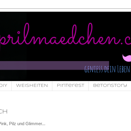
DIY
WEISHEITEN
pinterest
Betonstory
ch
ink, Pilz und Glimmer...