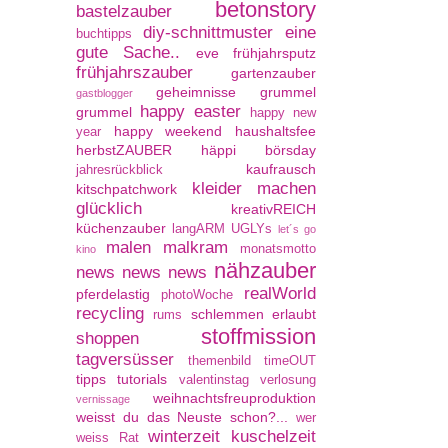
betonstory
bastelzauber
diy-schnittmuster
eine
buchtipps
gute Sache..
eve
frühjahrsputz
frühjahrszauber
gartenzauber
geheimnisse
grummel
gastblogger
happy easter
grummel
happy new
happy weekend
haushaltsfee
year
herbstZAUBER
häppi börsday
kaufrausch
jahresrückblick
kleider machen
kitschpatchwork
glücklich
kreativREICH
küchenzauber
langARM UGLYs
let´s go
malen
malkram
monatsmotto
kino
nähzauber
news news news
realWorld
pferdelastig
photoWoche
recycling
schlemmen erlaubt
rums
stoffmission
shoppen
tagversüsser
themenbild
timeOUT
tipps
tutorials
valentinstag
verlosung
weihnachtsfreuproduktion
vernissage
weisst du das Neuste schon?...
wer
winterzeit kuschelzeit
weiss Rat