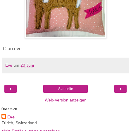
Ciao eve
Eve
um
20 Juni
‹
›
Startseite
Web-Version anzeigen
Über mich
Eve
Zürich, Switzerland
Mein Profil vollständig anzeigen