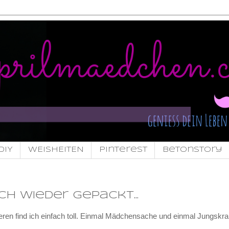
DIY
WEISHEITEN
pinterest
Betonstory
ch wieder gepackt...
ieren find ich einfach toll. Einmal Mädchensache und einmal Jungskr