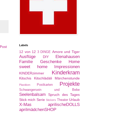
Labels
 Post
12 von 12
Amore und Tiger
3 DINGE
Ausflüge
Elenahausen
DIY
Familie
Geschenke
Home
sweet home
Impressionen
Kinderkram
KINDERzimmer
Kitschis
Kitschlädäli
Märchenstunde
Projekte
Postkarten
Plastiken
Schwangersein und Bebe
Seelenbalsam
Spruch des Tages
Stick mich Serie
Urlaub
Theater
Stickers
X-Mas
aprilischeDOLLS
aprilmädchenSHOP