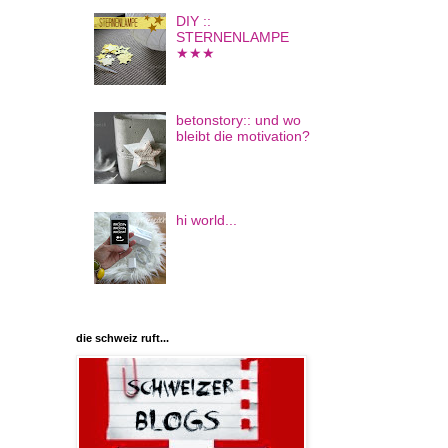
DIY ::
STERNENLAMPE
★★★
betonstory:: und wo
bleibt die motivation?
hi world...
die schweiz ruft...