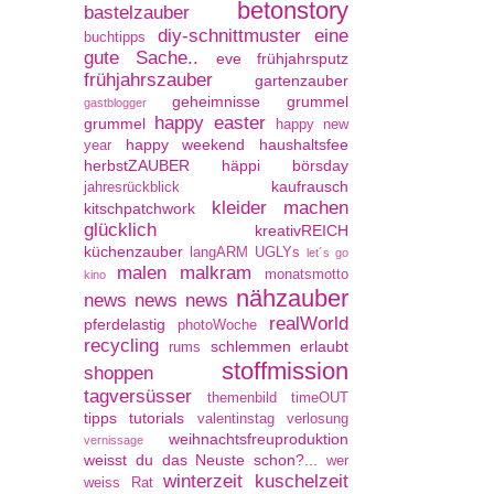
betonstory
bastelzauber
diy-schnittmuster
eine
buchtipps
gute Sache..
eve
frühjahrsputz
frühjahrszauber
gartenzauber
geheimnisse
grummel
gastblogger
happy easter
grummel
happy new
happy weekend
haushaltsfee
year
herbstZAUBER
häppi börsday
kaufrausch
jahresrückblick
kleider machen
kitschpatchwork
glücklich
kreativREICH
küchenzauber
langARM UGLYs
let´s go
malen
malkram
monatsmotto
kino
nähzauber
news news news
realWorld
pferdelastig
photoWoche
recycling
schlemmen erlaubt
rums
stoffmission
shoppen
tagversüsser
themenbild
timeOUT
tipps
tutorials
valentinstag
verlosung
weihnachtsfreuproduktion
vernissage
weisst du das Neuste schon?...
wer
winterzeit kuschelzeit
weiss Rat