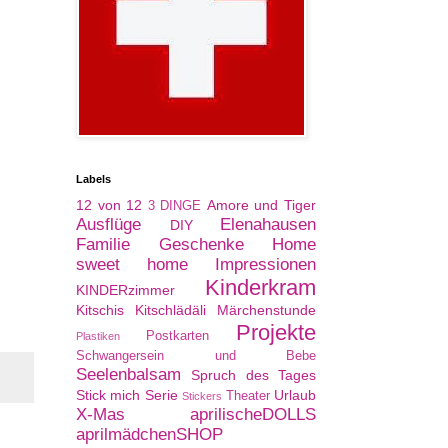
Labels
12 von 12
Amore und Tiger
3 DINGE
Ausflüge
Elenahausen
DIY
Familie
Geschenke
Home
sweet home
Impressionen
Kinderkram
KINDERzimmer
Kitschis
Kitschlädäli
Märchenstunde
Projekte
Postkarten
Plastiken
Schwangersein und Bebe
Seelenbalsam
Spruch des Tages
Stick mich Serie
Urlaub
Theater
Stickers
X-Mas
aprilischeDOLLS
aprilmädchenSHOP