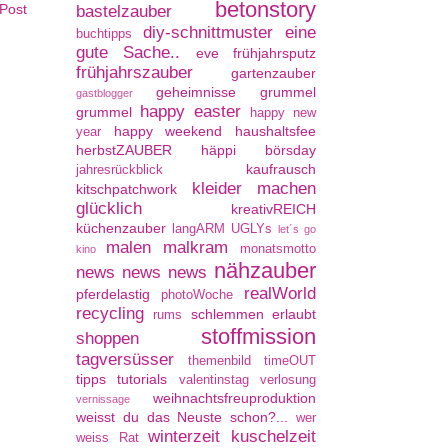
betonstory
 Post
bastelzauber
diy-schnittmuster
eine
buchtipps
gute Sache..
eve
frühjahrsputz
frühjahrszauber
gartenzauber
geheimnisse
grummel
gastblogger
happy easter
grummel
happy new
happy weekend
haushaltsfee
year
herbstZAUBER
häppi börsday
kaufrausch
jahresrückblick
kleider machen
kitschpatchwork
glücklich
kreativREICH
küchenzauber
langARM UGLYs
let´s go
malen
malkram
monatsmotto
kino
nähzauber
news news news
realWorld
pferdelastig
photoWoche
recycling
schlemmen erlaubt
rums
stoffmission
shoppen
tagversüsser
themenbild
timeOUT
tipps
tutorials
valentinstag
verlosung
weihnachtsfreuproduktion
vernissage
weisst du das Neuste schon?...
wer
winterzeit kuschelzeit
weiss Rat