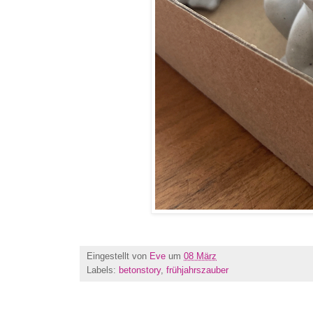
Eingestellt von
Eve
um
08 März
Labels:
betonstory
,
frühjahrszauber