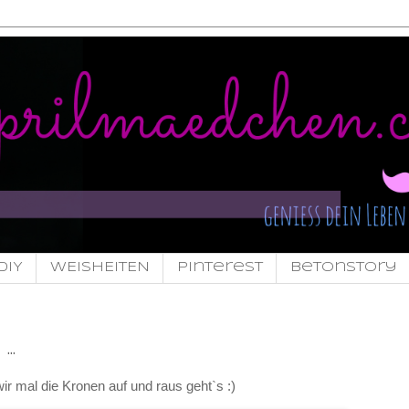
DIY
WEISHEITEN
pinterest
Betonstory
..
r mal die Kronen auf und raus geht`s :)