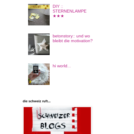
DIY ::
STERNENLAMPE
★★★
betonstory:: und wo
bleibt die motivation?
hi world...
die schweiz ruft...