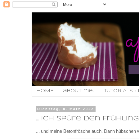
HOME
about me..
TUTORIALS :: 
Dienstag, 8. März 2022
... ich spüre den Frühling .
... und meine Betonfrösche auch. Dann hübschen wi