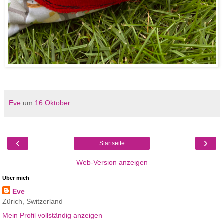
Eve
um
16 Oktober
‹
›
Startseite
Web-Version anzeigen
Über mich
Eve
Zürich, Switzerland
Mein Profil vollständig anzeigen