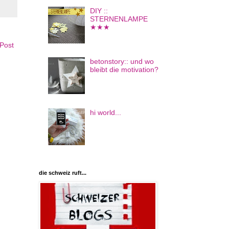
DIY ::
STERNENLAMPE
★★★
 Post
betonstory:: und wo
bleibt die motivation?
hi world...
die schweiz ruft...