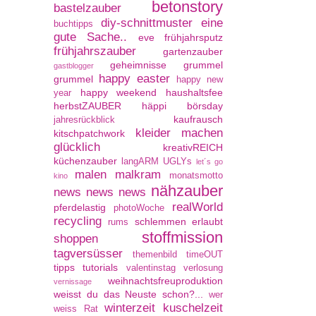
betonstory
bastelzauber
diy-schnittmuster
eine
buchtipps
gute Sache..
eve
frühjahrsputz
frühjahrszauber
gartenzauber
geheimnisse
grummel
gastblogger
happy easter
grummel
happy new
happy weekend
haushaltsfee
year
herbstZAUBER
häppi börsday
kaufrausch
jahresrückblick
kleider machen
kitschpatchwork
glücklich
kreativREICH
küchenzauber
langARM UGLYs
let´s go
malen
malkram
monatsmotto
kino
nähzauber
news news news
realWorld
pferdelastig
photoWoche
recycling
schlemmen erlaubt
rums
stoffmission
shoppen
tagversüsser
themenbild
timeOUT
tipps
tutorials
valentinstag
verlosung
weihnachtsfreuproduktion
vernissage
weisst du das Neuste schon?...
wer
winterzeit kuschelzeit
weiss Rat