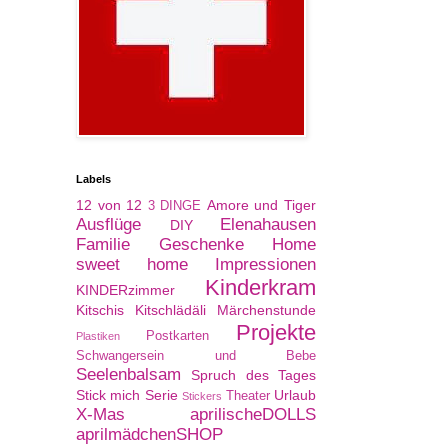
Labels
12 von 12
Amore und Tiger
3 DINGE
Ausflüge
Elenahausen
DIY
Familie
Geschenke
Home
sweet home
Impressionen
Kinderkram
KINDERzimmer
Kitschis
Kitschlädäli
Märchenstunde
Projekte
Postkarten
Plastiken
Schwangersein und Bebe
Seelenbalsam
Spruch des Tages
Stick mich Serie
Urlaub
Theater
Stickers
X-Mas
aprilischeDOLLS
aprilmädchenSHOP