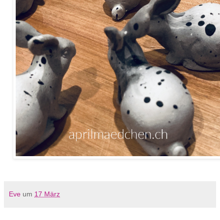
Eve
um
17 März