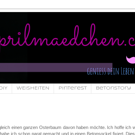
DIY
WEISHEITEN
pinterest
Betonstory
ch gleich einen ganzen Osterbaum davon haben möchte. Ich hoffe ich 
habe ich schon parat gemacht und in einen Betonsockel fixiert. Diese