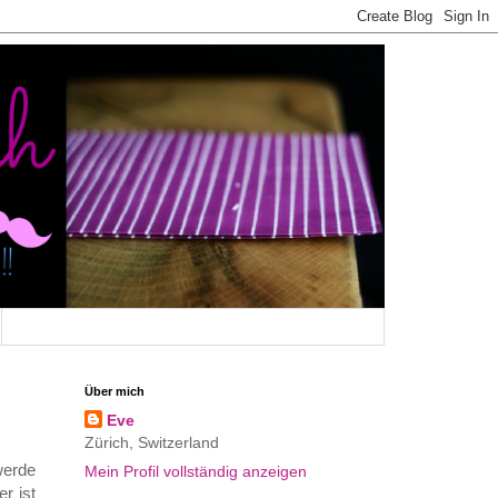
Über mich
Eve
Zürich, Switzerland
werde
Mein Profil vollständig anzeigen
r ist