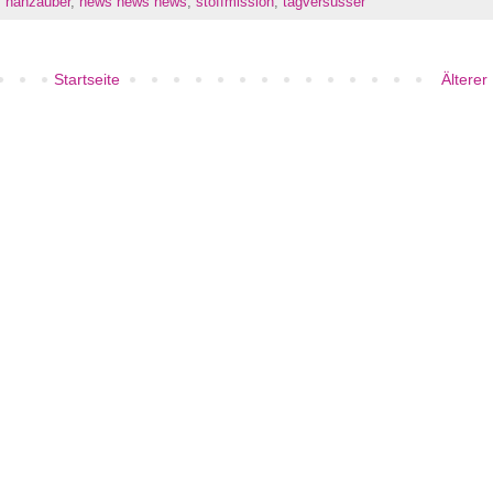
,
nähzauber
,
news news news
,
stoffmission
,
tagversüsser
Startseite
Älterer