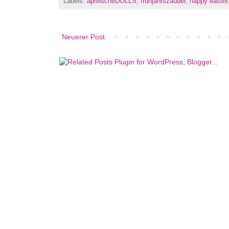
Labels:
aprilischeDOLLS
,
frühjahrszauber
,
happy easter
Neuerer Post