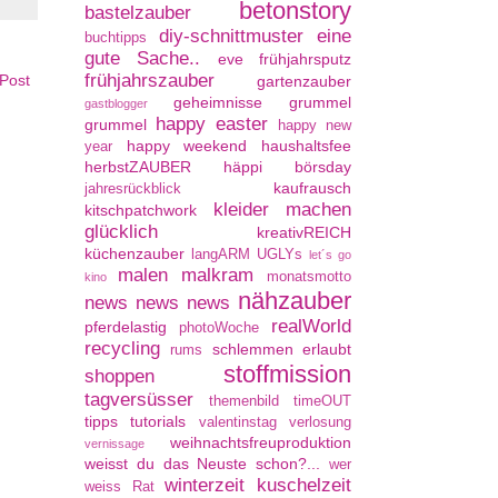
betonstory
bastelzauber
diy-schnittmuster
eine
buchtipps
gute Sache..
eve
frühjahrsputz
frühjahrszauber
 Post
gartenzauber
geheimnisse
grummel
gastblogger
happy easter
grummel
happy new
happy weekend
haushaltsfee
year
herbstZAUBER
häppi börsday
kaufrausch
jahresrückblick
kleider machen
kitschpatchwork
glücklich
kreativREICH
küchenzauber
langARM UGLYs
let´s go
malen
malkram
monatsmotto
kino
nähzauber
news news news
realWorld
pferdelastig
photoWoche
recycling
schlemmen erlaubt
rums
stoffmission
shoppen
tagversüsser
themenbild
timeOUT
tipps
tutorials
valentinstag
verlosung
weihnachtsfreuproduktion
vernissage
weisst du das Neuste schon?...
wer
winterzeit kuschelzeit
weiss Rat