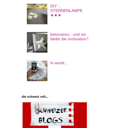
DIY ::
STERNENLAMPE
★★★
betonstory:: und wo
bleibt die motivation?
hi world...
die schweiz ruft...