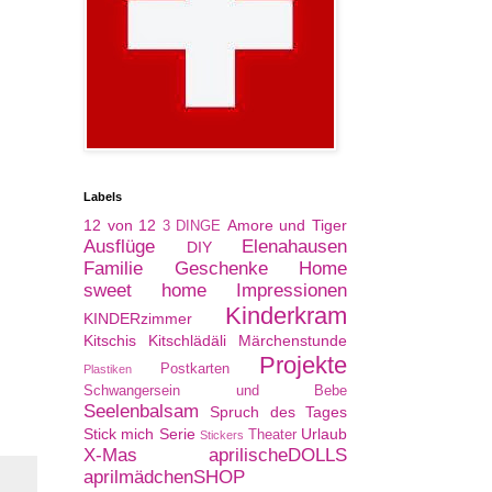
Labels
12 von 12
Amore und Tiger
3 DINGE
Ausflüge
Elenahausen
DIY
Familie
Geschenke
Home
sweet home
Impressionen
Kinderkram
KINDERzimmer
Kitschis
Kitschlädäli
Märchenstunde
Projekte
Postkarten
Plastiken
Schwangersein und Bebe
Seelenbalsam
Spruch des Tages
Stick mich Serie
Urlaub
Theater
Stickers
X-Mas
aprilischeDOLLS
aprilmädchenSHOP