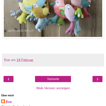
Eve
um
18 Februar
‹
›
Startseite
Web-Version anzeigen
Über mich
Eve