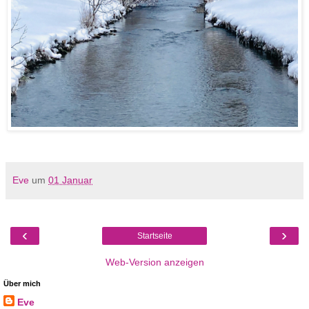
Eve
um
01 Januar
‹
›
Startseite
Web-Version anzeigen
Über mich
Eve