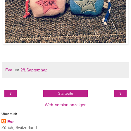
Eve
um
28 September
‹
›
Startseite
Web-Version anzeigen
Über mich
Eve
Zürich, Switzerland