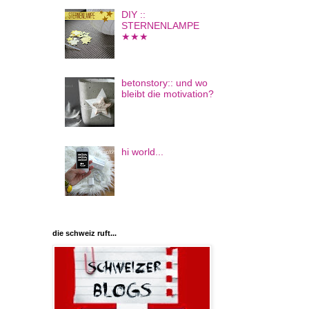
DIY ::
STERNENLAMPE
★★★
betonstory:: und wo
bleibt die motivation?
hi world...
die schweiz ruft...