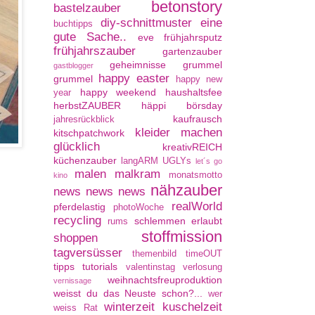
betonstory
bastelzauber
diy-schnittmuster
eine
buchtipps
gute Sache..
eve
frühjahrsputz
frühjahrszauber
gartenzauber
geheimnisse
grummel
gastblogger
happy easter
grummel
happy new
happy weekend
haushaltsfee
year
herbstZAUBER
häppi börsday
kaufrausch
jahresrückblick
kleider machen
kitschpatchwork
glücklich
kreativREICH
küchenzauber
langARM UGLYs
let´s go
malen
malkram
monatsmotto
kino
nähzauber
news news news
realWorld
pferdelastig
photoWoche
recycling
schlemmen erlaubt
rums
stoffmission
shoppen
tagversüsser
themenbild
timeOUT
tipps
tutorials
valentinstag
verlosung
weihnachtsfreuproduktion
vernissage
weisst du das Neuste schon?...
wer
winterzeit kuschelzeit
weiss Rat