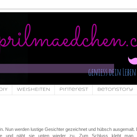
DIY
WEISHEITEN
pinterest
Betonstory
ln. Nun werden lustige Gesichter gezeichnet und hübsch ausgemalt.
ade und näht sie unten wieder zu. Zum Schluss klebt man 