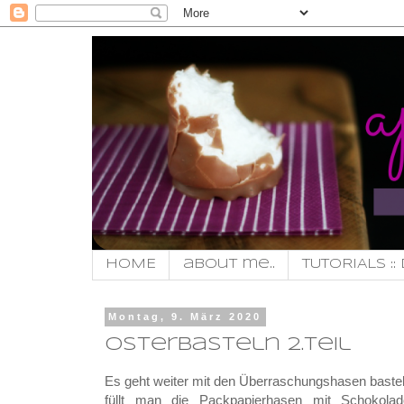
HOME
about me..
TUTORIALS :: 
Montag, 9. März 2020
osterbasteln 2.teil
Es geht weiter mit den Überraschungshasen baste
füllt man die Packpapierhasen mit Schokol