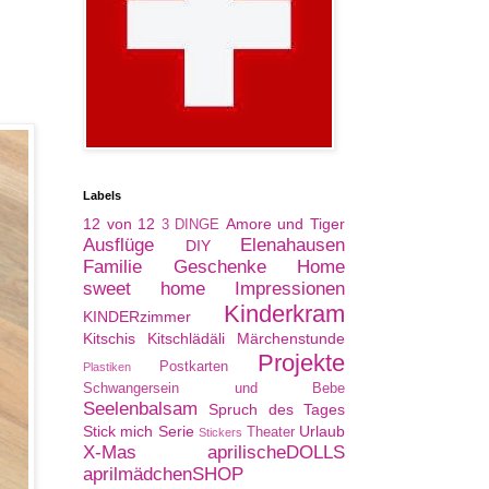
Labels
12 von 12
Amore und Tiger
3 DINGE
Ausflüge
Elenahausen
DIY
Familie
Geschenke
Home
sweet home
Impressionen
Kinderkram
KINDERzimmer
Kitschis
Kitschlädäli
Märchenstunde
Projekte
Postkarten
Plastiken
Schwangersein und Bebe
Seelenbalsam
Spruch des Tages
Stick mich Serie
Urlaub
Theater
Stickers
X-Mas
aprilischeDOLLS
aprilmädchenSHOP