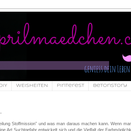
DIY
WEISHEITEN
pinterest
Betonstory
.
bteilung Stoffmission" und was man daraus machen kann. Wenn ma
e Art Suchtgefahr entwickelt sich und die Vielfalt der Farbmöglichk