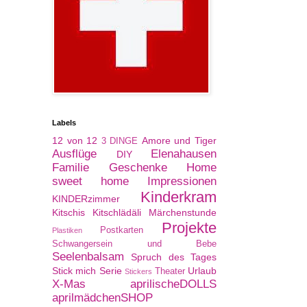
Labels
12 von 12
Amore und Tiger
3 DINGE
Ausflüge
Elenahausen
DIY
Familie
Geschenke
Home
sweet home
Impressionen
Kinderkram
KINDERzimmer
Kitschis
Kitschlädäli
Märchenstunde
Projekte
Postkarten
Plastiken
Schwangersein und Bebe
Seelenbalsam
Spruch des Tages
Stick mich Serie
Urlaub
Theater
Stickers
X-Mas
aprilischeDOLLS
aprilmädchenSHOP