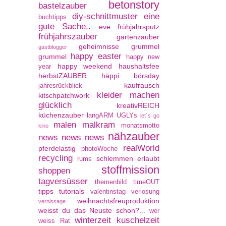
betonstory
bastelzauber
diy-schnittmuster
eine
buchtipps
gute Sache..
eve
frühjahrsputz
frühjahrszauber
gartenzauber
geheimnisse
grummel
gastblogger
happy easter
grummel
happy new
happy weekend
haushaltsfee
year
herbstZAUBER
häppi börsday
kaufrausch
jahresrückblick
kleider machen
kitschpatchwork
glücklich
kreativREICH
küchenzauber
langARM UGLYs
let´s go
malen
malkram
monatsmotto
kino
nähzauber
news news news
realWorld
pferdelastig
photoWoche
recycling
schlemmen erlaubt
rums
stoffmission
shoppen
tagversüsser
themenbild
timeOUT
tipps
tutorials
valentinstag
verlosung
weihnachtsfreuproduktion
vernissage
weisst du das Neuste schon?...
wer
winterzeit kuschelzeit
weiss Rat