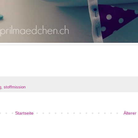
g
,
stoffmission
Startseite
Älterer