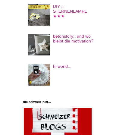
DIY ::
STERNENLAMPE
★★★
betonstory:: und wo
bleibt die motivation?
hi world...
die schweiz ruft...