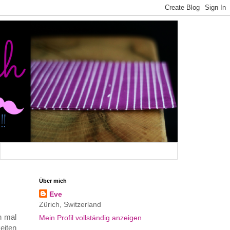
Über mich
Eve
Zürich, Switzerland
n mal
Mein Profil vollständig anzeigen
eiten