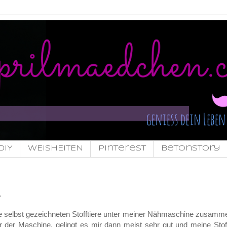
DIY
WEISHEITEN
pinterest
Betonstory
.
ne selbst gezeichneten Stofftiere unter meiner Nähmaschine zusamm
 der Maschine, gelingt es mir dann meist sehr gut und meine Stoff