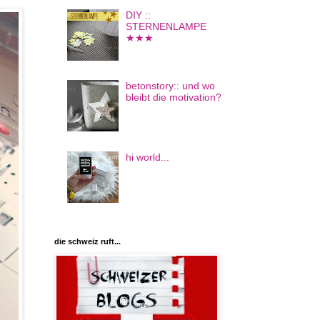
DIY ::
STERNENLAMPE
★★★
betonstory:: und wo
bleibt die motivation?
hi world...
die schweiz ruft...