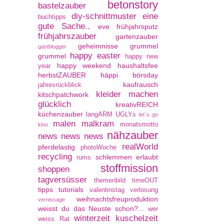
betonstory
bastelzauber
diy-schnittmuster
eine
buchtipps
gute Sache..
eve
frühjahrsputz
frühjahrszauber
gartenzauber
geheimnisse
grummel
gastblogger
happy easter
grummel
happy new
happy weekend
haushaltsfee
year
herbstZAUBER
häppi börsday
kaufrausch
jahresrückblick
kleider machen
kitschpatchwork
glücklich
kreativREICH
küchenzauber
langARM UGLYs
let´s go
malen
malkram
monatsmotto
kino
nähzauber
news news news
realWorld
pferdelastig
photoWoche
recycling
schlemmen erlaubt
rums
stoffmission
shoppen
tagversüsser
themenbild
timeOUT
tipps
tutorials
valentinstag
verlosung
weihnachtsfreuproduktion
vernissage
weisst du das Neuste schon?...
wer
winterzeit kuschelzeit
weiss Rat