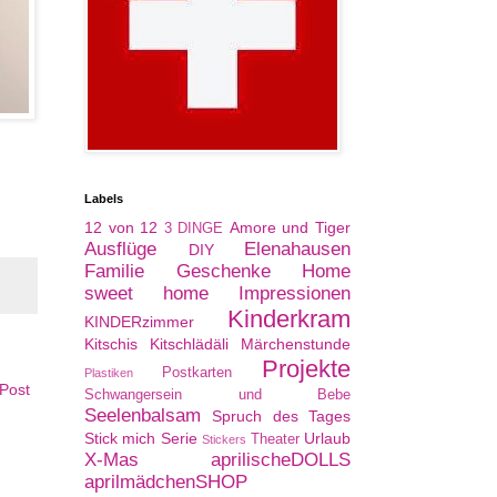
Labels
12 von 12
Amore und Tiger
3 DINGE
Ausflüge
Elenahausen
DIY
Familie
Geschenke
Home
sweet home
Impressionen
Kinderkram
KINDERzimmer
Kitschis
Kitschlädäli
Märchenstunde
Projekte
Postkarten
Plastiken
 Post
Schwangersein und Bebe
Seelenbalsam
Spruch des Tages
Stick mich Serie
Urlaub
Theater
Stickers
X-Mas
aprilischeDOLLS
aprilmädchenSHOP