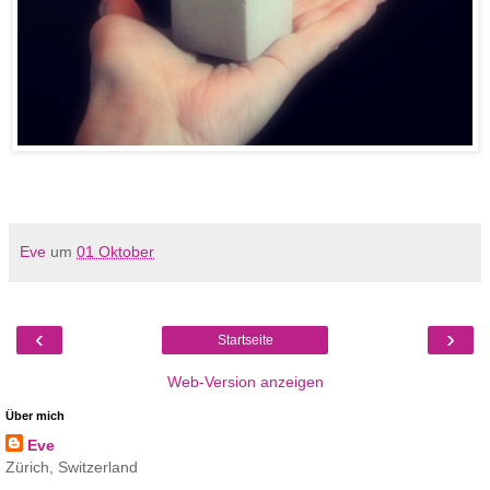
Eve
um
01 Oktober
‹
›
Startseite
Web-Version anzeigen
Über mich
Eve
Zürich, Switzerland