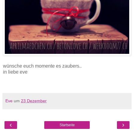
wünsche euch momente es zaubers..
in liebe eve
Eve
um
23 Dezember
‹
›
Startseite