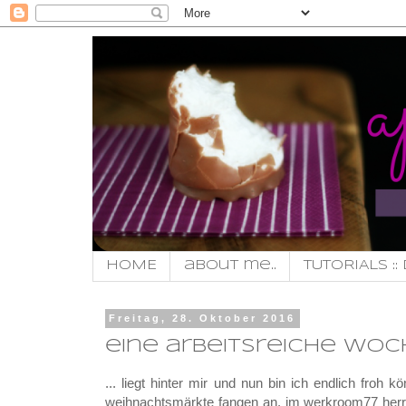
HOME
about me..
TUTORIALS :: 
Freitag, 28. Oktober 2016
eine arbeitsreiche woche
... liegt hinter mir und nun bin ich endlich froh
weihnachtsmärkte fangen an. im werkroom77 herrs