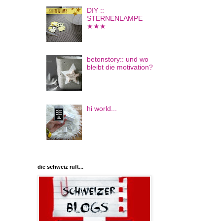
DIY ::
STERNENLAMPE
★★★
betonstory:: und wo
bleibt die motivation?
hi world...
die schweiz ruft...