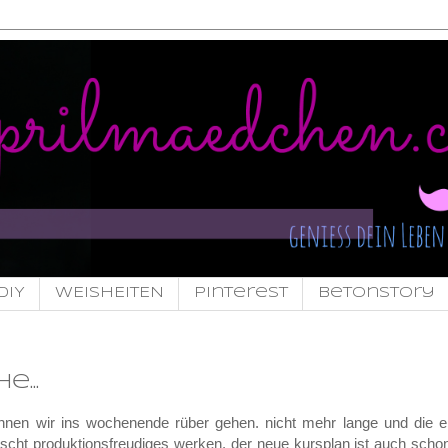
DIY
WEISHEITEN
pinterest
Betonstory
...
 können wir ins wochenende rüber gehen. nicht mehr lange und die e
cht produktionsfreudiges werken. der neue kursplan ist auch schon