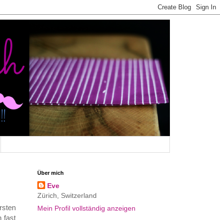
Über mich
Eve
Zürich, Switzerland
rsten
Mein Profil vollständig anzeigen
 fast