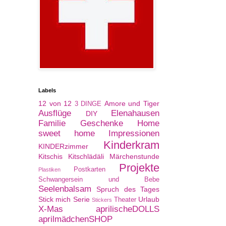
Labels
12 von 12
Amore und Tiger
3 DINGE
Ausflüge
Elenahausen
DIY
Familie
Geschenke
Home
sweet home
Impressionen
Kinderkram
KINDERzimmer
Kitschis
Kitschlädäli
Märchenstunde
Projekte
Postkarten
Plastiken
Schwangersein und Bebe
Seelenbalsam
Spruch des Tages
Stick mich Serie
Urlaub
Theater
Stickers
X-Mas
aprilischeDOLLS
aprilmädchenSHOP