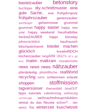
betonstory
bastelzauber
diy-schnittmuster
eine
buchtipps
gute Sache..
eve
frühjahrsputz
frühjahrszauber
gartenzauber
geheimnisse
grummel
gastblogger
happy easter
grummel
happy new
happy weekend
haushaltsfee
year
herbstZAUBER
häppi börsday
kaufrausch
jahresrückblick
kleider machen
kitschpatchwork
glücklich
kreativREICH
küchenzauber
langARM UGLYs
let´s go
malen
malkram
monatsmotto
kino
nähzauber
news news news
realWorld
pferdelastig
photoWoche
recycling
schlemmen erlaubt
rums
stoffmission
shoppen
tagversüsser
themenbild
timeOUT
tipps
tutorials
valentinstag
verlosung
weihnachtsfreuproduktion
vernissage
weisst du das Neuste schon?...
wer
winterzeit kuschelzeit
weiss Rat