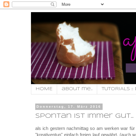
HOME
about me..
TUTORIALS :: 
Donnerstag, 17. März 2016
spontan ist immer gut...
als ich gestern nachmittag so am werken war f
"kreativentun" einfach freien lauf gewährt, (auch