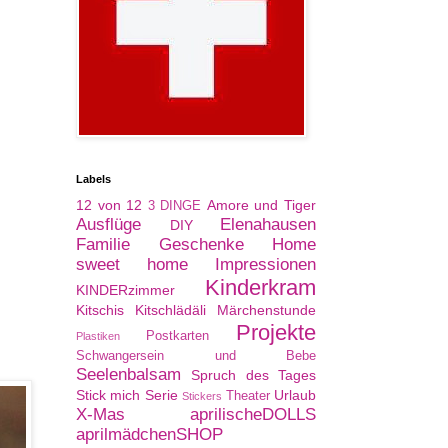
Labels
12 von 12
Amore und Tiger
3 DINGE
Ausflüge
Elenahausen
DIY
Familie
Geschenke
Home
sweet home
Impressionen
Kinderkram
KINDERzimmer
Kitschis
Kitschlädäli
Märchenstunde
Projekte
Postkarten
Plastiken
Schwangersein und Bebe
Seelenbalsam
Spruch des Tages
Stick mich Serie
Urlaub
Theater
Stickers
X-Mas
aprilischeDOLLS
aprilmädchenSHOP