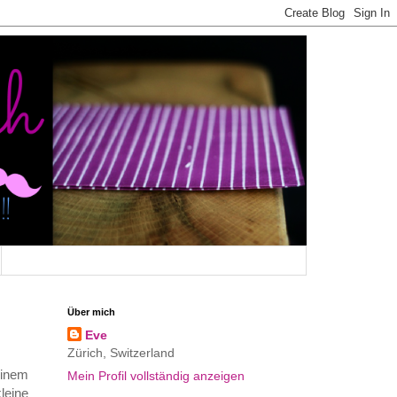
Über mich
Eve
Zürich, Switzerland
einem
Mein Profil vollständig anzeigen
leine