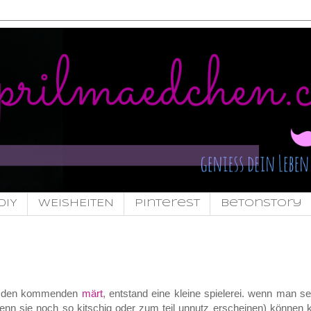
DIY
WEISHEITEN
pinterest
Betonstory
ür den kommenden
märt
, entstand eine kleine spielerei. wenn man s
 wenn sie noch so kitschig oder zum teil unnutz erscheinen) können k