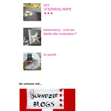
DIY ::
STERNENLAMPE
★★★
betonstory:: und wo
bleibt die motivation?
hi world...
die schweiz ruft...