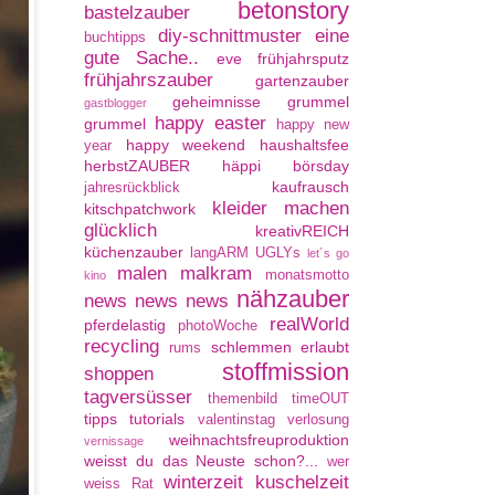
betonstory
bastelzauber
diy-schnittmuster
eine
buchtipps
gute Sache..
eve
frühjahrsputz
frühjahrszauber
gartenzauber
geheimnisse
grummel
gastblogger
happy easter
grummel
happy new
happy weekend
haushaltsfee
year
herbstZAUBER
häppi börsday
kaufrausch
jahresrückblick
kleider machen
kitschpatchwork
glücklich
kreativREICH
küchenzauber
langARM UGLYs
let´s go
malen
malkram
monatsmotto
kino
nähzauber
news news news
realWorld
pferdelastig
photoWoche
recycling
schlemmen erlaubt
rums
stoffmission
shoppen
tagversüsser
themenbild
timeOUT
tipps
tutorials
valentinstag
verlosung
weihnachtsfreuproduktion
vernissage
weisst du das Neuste schon?...
wer
winterzeit kuschelzeit
weiss Rat