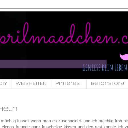
DIY
WEISHEITEN
pinterest
Betonstory
heln
 mächtig fusselt wenn man es zuschneidet. und ich mächtig froh bi
 elenas freunde ganz kuschelige kissen und den rest konnte ich z