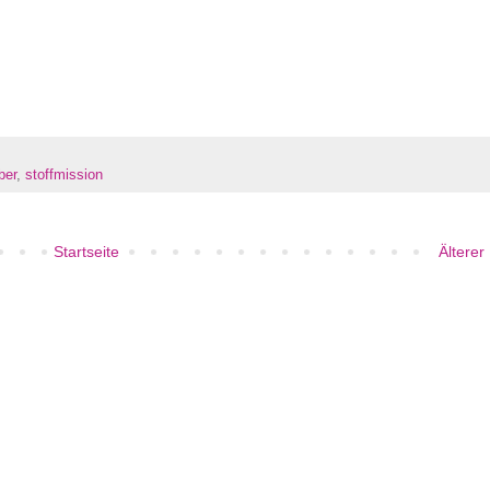
ber
,
stoffmission
Startseite
Älterer