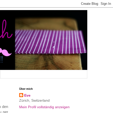
Über mich
Eve
Zürich, Switzerland
n den
Mein Profil vollständig anzeigen
u ner