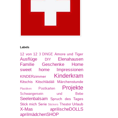
Labels
12 von 12
Amore und Tiger
3 DINGE
Ausflüge
Elenahausen
DIY
Familie
Geschenke
Home
sweet home
Impressionen
Kinderkram
KINDERzimmer
Kitschis
Kitschlädäli
Märchenstunde
Projekte
Postkarten
Plastiken
Schwangersein und Bebe
Seelenbalsam
Spruch des Tages
Stick mich Serie
Urlaub
Theater
Stickers
X-Mas
aprilischeDOLLS
aprilmädchenSHOP