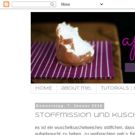
HOME
about me..
TUTORIALS :: 
Donnerstag, 7. Januar 2016
stoffmission und kusc
es ist ein wuschelkuschelweiches stöffchen, dass
aufgebraucht zu haben. zu weihnachten gab`s für