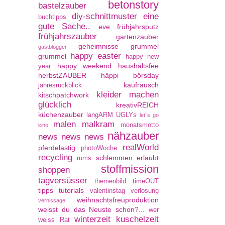
betonstory
bastelzauber
diy-schnittmuster
eine
buchtipps
gute Sache..
eve
frühjahrsputz
frühjahrszauber
gartenzauber
geheimnisse
grummel
gastblogger
happy easter
grummel
happy new
happy weekend
haushaltsfee
year
herbstZAUBER
häppi börsday
kaufrausch
jahresrückblick
kleider machen
kitschpatchwork
glücklich
kreativREICH
küchenzauber
langARM UGLYs
let´s go
malen
malkram
monatsmotto
kino
nähzauber
news news news
realWorld
pferdelastig
photoWoche
recycling
schlemmen erlaubt
rums
stoffmission
shoppen
tagversüsser
themenbild
timeOUT
tipps
tutorials
valentinstag
verlosung
weihnachtsfreuproduktion
vernissage
weisst du das Neuste schon?...
wer
winterzeit kuschelzeit
weiss Rat