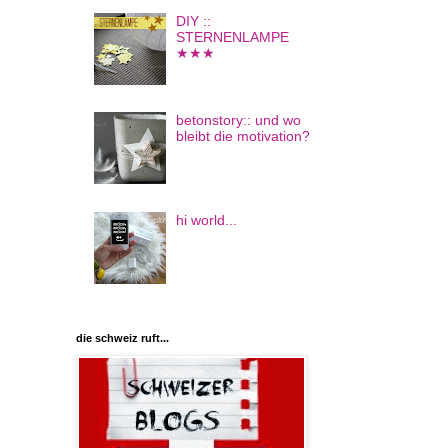
DIY ::
STERNENLAMPE
★★★
betonstory:: und wo
bleibt die motivation?
hi world...
die schweiz ruft...