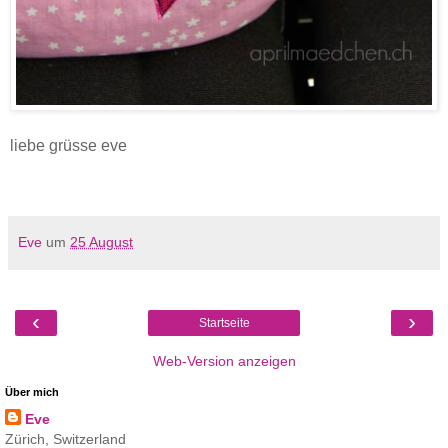
liebe grüsse eve
Eve
um
25 August
‹
›
Startseite
Web-Version anzeigen
Über mich
Eve
Zürich, Switzerland