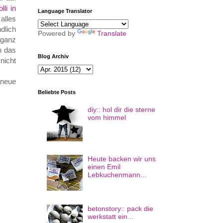
olli in
Language Translator
alles
dlich
Powered by
Translate
 ganz
h das
Blog Archiv
 nicht
 neue
Beliebte Posts
diy:: hol dir die sterne
vom himmel
Heute backen wir uns
einen Emil
Lebkuchenmann...
betonstory:: pack die
werkstatt ein...