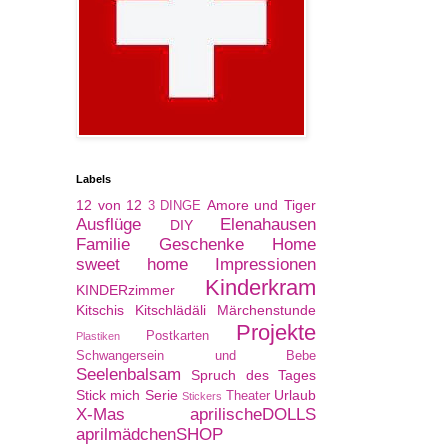
Labels
12 von 12
Amore und Tiger
3 DINGE
Ausflüge
Elenahausen
DIY
Familie
Geschenke
Home
sweet home
Impressionen
Kinderkram
KINDERzimmer
Kitschis
Kitschlädäli
Märchenstunde
Projekte
Postkarten
Plastiken
Schwangersein und Bebe
Seelenbalsam
Spruch des Tages
Stick mich Serie
Urlaub
Theater
Stickers
X-Mas
aprilischeDOLLS
aprilmädchenSHOP