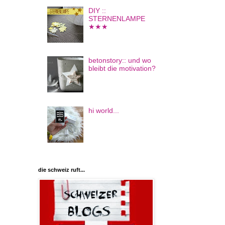
DIY ::
STERNENLAMPE
★★★
betonstory:: und wo
bleibt die motivation?
hi world...
die schweiz ruft...