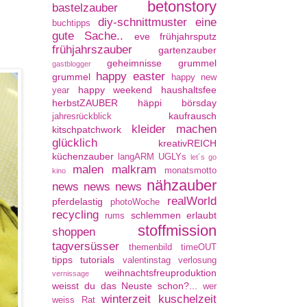
betonstory
bastelzauber
diy-schnittmuster
eine
buchtipps
gute Sache..
eve
frühjahrsputz
frühjahrszauber
gartenzauber
geheimnisse
grummel
gastblogger
happy easter
grummel
happy new
happy weekend
haushaltsfee
year
herbstZAUBER
häppi börsday
kaufrausch
jahresrückblick
kleider machen
kitschpatchwork
glücklich
kreativREICH
küchenzauber
langARM UGLYs
let´s go
malen
malkram
monatsmotto
kino
nähzauber
news news news
realWorld
pferdelastig
photoWoche
recycling
schlemmen erlaubt
rums
stoffmission
shoppen
tagversüsser
themenbild
timeOUT
tipps
tutorials
valentinstag
verlosung
weihnachtsfreuproduktion
vernissage
weisst du das Neuste schon?...
wer
winterzeit kuschelzeit
weiss Rat