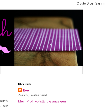
Über mich
Eve
Zürich, Switzerland
 auch
Mein Profil vollständig anzeigen
! auf