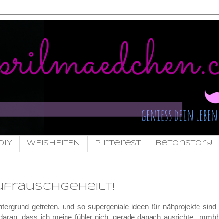
DIY
WEISHEITEN
pinterest
Betonstory
ufrauschgeheilt!
hintergrund getreten. und so supergeniale ideen für nähprojekte sind
 daran, dass ich meine fühler nicht gerade danach ausrichte.. mmhh