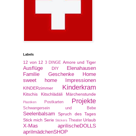
Labels
12 von 12
Amore und Tiger
3 DINGE
Ausflüge
Elenahausen
DIY
Familie
Geschenke
Home
sweet home
Impressionen
Kinderkram
KINDERzimmer
Kitschis
Kitschlädäli
Märchenstunde
Projekte
Postkarten
Plastiken
Schwangersein und Bebe
Seelenbalsam
Spruch des Tages
Stick mich Serie
Urlaub
Theater
Stickers
X-Mas
aprilischeDOLLS
aprilmädchenSHOP