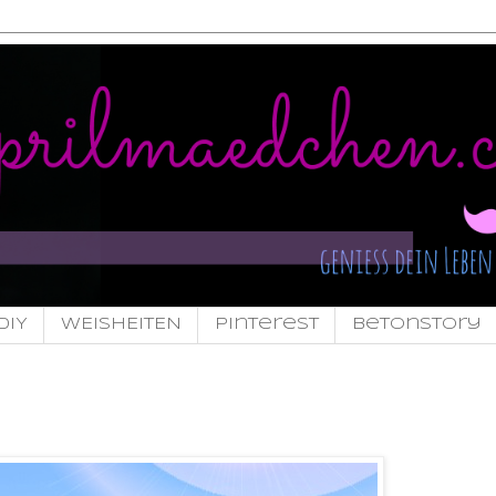
DIY
WEISHEITEN
pinterest
Betonstory