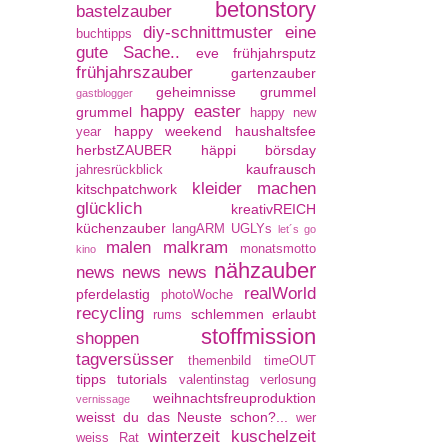
betonstory
bastelzauber
diy-schnittmuster
eine
buchtipps
gute Sache..
eve
frühjahrsputz
frühjahrszauber
gartenzauber
geheimnisse
grummel
gastblogger
happy easter
grummel
happy new
happy weekend
haushaltsfee
year
herbstZAUBER
häppi börsday
kaufrausch
jahresrückblick
kleider machen
kitschpatchwork
glücklich
kreativREICH
küchenzauber
langARM UGLYs
let´s go
malen
malkram
monatsmotto
kino
nähzauber
news news news
realWorld
pferdelastig
photoWoche
recycling
schlemmen erlaubt
rums
stoffmission
shoppen
tagversüsser
themenbild
timeOUT
tipps
tutorials
valentinstag
verlosung
weihnachtsfreuproduktion
vernissage
weisst du das Neuste schon?...
wer
winterzeit kuschelzeit
weiss Rat