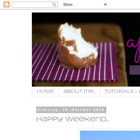
HOME
about me..
TUTORIALS :: 
Samstag, 18. Oktober 2014
happy weekend...