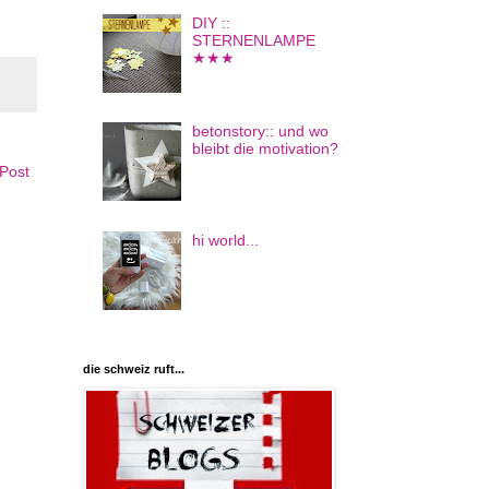
DIY ::
STERNENLAMPE
★★★
betonstory:: und wo
bleibt die motivation?
 Post
hi world...
die schweiz ruft...