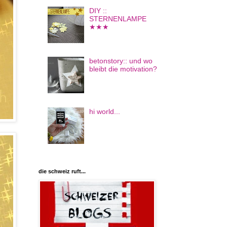
DIY ::
STERNENLAMPE
★★★
betonstory:: und wo
bleibt die motivation?
hi world...
die schweiz ruft...