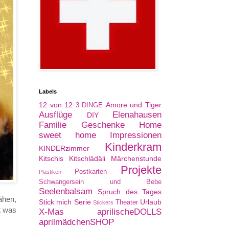
Labels
12 von 12
Amore und Tiger
3 DINGE
Ausflüge
Elenahausen
DIY
Familie
Geschenke
Home
sweet home
Impressionen
Kinderkram
KINDERzimmer
Kitschis
Kitschlädäli
Märchenstunde
Projekte
Postkarten
Plastiken
Schwangersein und Bebe
Seelenbalsam
Spruch des Tages
ähen,
Stick mich Serie
Urlaub
Theater
Stickers
t was
X-Mas
aprilischeDOLLS
aprilmädchenSHOP