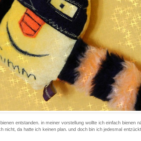
bienen entstanden. in meiner vorstellung wollte ich einfach bienen n
 nicht, da hatte ich keinen plan. und doch bin ich jedesmal entzück