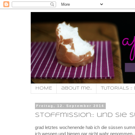
HOME
about me..
TUTORIALS :: 
Freitag, 12. September 2014
stoffmission:: und sie 
grad letztes wochenende hab ich die süssen summse
ich wespen und bienen gar nicht wahr genommen..