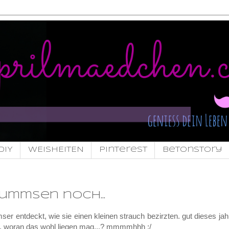
DIY
WEISHEITEN
pinterest
Betonstory
summsen noch...
r entdeckt, wie sie einen kleinen strauch bezirzten. gut dieses jah
. woran das wohl liegen mag...? mmmmhhh :/