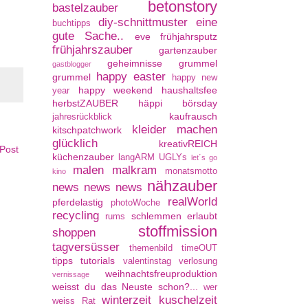
betonstory
bastelzauber
diy-schnittmuster
eine
buchtipps
gute Sache..
eve
frühjahrsputz
frühjahrszauber
gartenzauber
geheimnisse
grummel
gastblogger
happy easter
grummel
happy new
happy weekend
haushaltsfee
year
herbstZAUBER
häppi börsday
kaufrausch
jahresrückblick
kleider machen
kitschpatchwork
glücklich
kreativREICH
 Post
küchenzauber
langARM UGLYs
let´s go
malen
malkram
monatsmotto
kino
nähzauber
news news news
realWorld
pferdelastig
photoWoche
recycling
schlemmen erlaubt
rums
stoffmission
shoppen
tagversüsser
themenbild
timeOUT
tipps
tutorials
valentinstag
verlosung
weihnachtsfreuproduktion
vernissage
weisst du das Neuste schon?...
wer
winterzeit kuschelzeit
weiss Rat