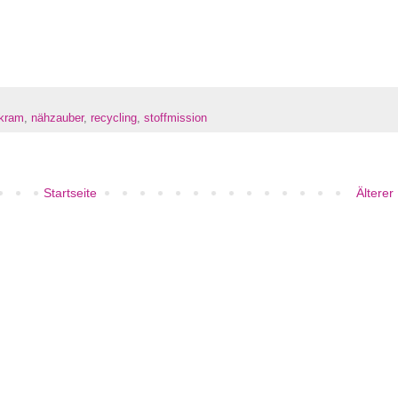
rkram
,
nähzauber
,
recycling
,
stoffmission
Startseite
Älterer