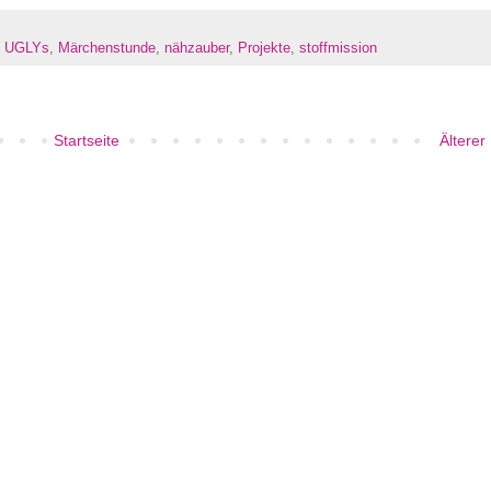
 UGLYs
,
Märchenstunde
,
nähzauber
,
Projekte
,
stoffmission
Startseite
Älterer