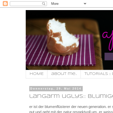
HOME
about me..
TUTORIALS :: 
Donnerstag, 29. Mai 2014
langarm uglys:: blumige
er ist der blumenflüsterer der neuen generation. er
gut und geht mit der natur respektvoll um. er weiss