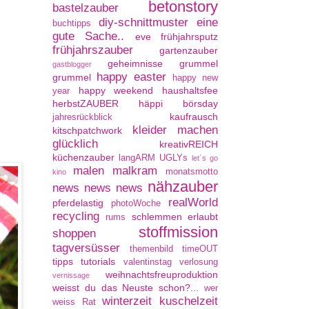
betonstory
bastelzauber
diy-schnittmuster
eine
buchtipps
gute Sache..
eve
frühjahrsputz
frühjahrszauber
gartenzauber
geheimnisse
grummel
gastblogger
happy easter
grummel
happy new
happy weekend
haushaltsfee
year
herbstZAUBER
häppi börsday
kaufrausch
jahresrückblick
kleider machen
kitschpatchwork
glücklich
kreativREICH
küchenzauber
langARM UGLYs
let´s go
malen
malkram
monatsmotto
kino
nähzauber
news news news
realWorld
pferdelastig
photoWoche
recycling
schlemmen erlaubt
rums
stoffmission
shoppen
tagversüsser
themenbild
timeOUT
tipps
tutorials
valentinstag
verlosung
weihnachtsfreuproduktion
vernissage
weisst du das Neuste schon?...
wer
winterzeit kuschelzeit
weiss Rat