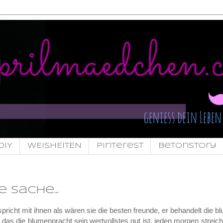
DIY
WEISHEITEN
pinterest
Betonstory
 sache...
 spricht mit ihnen als wären sie die besten freunde, er behandelt die 
 das die blumenpracht sein wertvollstes gut ist. jeden morgen streiche