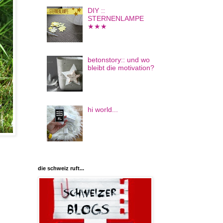
DIY ::
STERNENLAMPE
★★★
betonstory:: und wo
bleibt die motivation?
hi world...
die schweiz ruft...