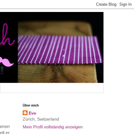
Über mich
Eve
Zürich, Switzerland
blumen
Mein Profil vollständig anzeigen
lt er