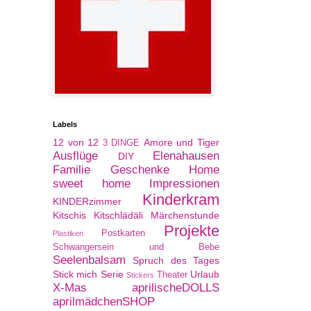
Labels
12 von 12
Amore und Tiger
3 DINGE
Ausflüge
Elenahausen
DIY
Familie
Geschenke
Home
sweet home
Impressionen
Kinderkram
KINDERzimmer
Kitschis
Kitschlädäli
Märchenstunde
Projekte
Postkarten
Plastiken
Schwangersein und Bebe
Seelenbalsam
Spruch des Tages
Stick mich Serie
Urlaub
Theater
Stickers
X-Mas
aprilischeDOLLS
aprilmädchenSHOP