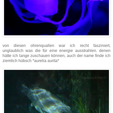
von diesen ohrenquallen war ich recht fasziniert,
unglaublich was die für eine energie ausstrahlen. denen
hätte ich lange zuschauen können, auch der name finde ich
ziemlich hübsch *aurelia aurita*