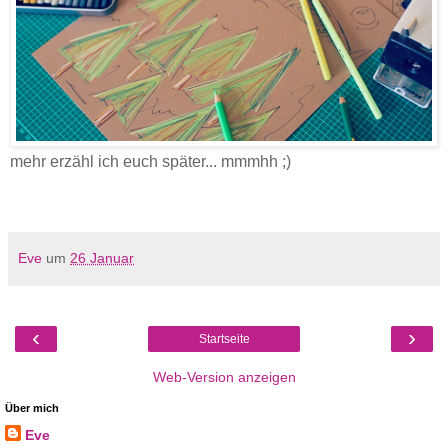
mehr erzähl ich euch später... mmmhh ;)
Eve
um
26 Januar
‹
›
Startseite
Web-Version anzeigen
Über mich
Eve