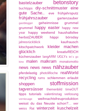
betonstory
bastelzauber
diy-schnittmuster
eine
buchtipps
gute Sache..
eve
frühjahrsputz
frühjahrszauber
gartenzauber
geheimnisse
grummel
gastblogger
happy easter
grummel
happy new
happy weekend
haushaltsfee
year
herbstZAUBER
häppi börsday
kaufrausch
jahresrückblick
kleider machen
kitschpatchwork
glücklich
kreativREICH
küchenzauber
langARM UGLYs
let´s go
malen
malkram
monatsmotto
kino
nähzauber
news news news
realWorld
pferdelastig
photoWoche
recycling
schlemmen erlaubt
rums
stoffmission
shoppen
tagversüsser
themenbild
timeOUT
tipps
tutorials
valentinstag
verlosung
weihnachtsfreuproduktion
vernissage
weisst du das Neuste schon?...
wer
winterzeit kuschelzeit
weiss Rat