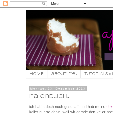
HOME
about me..
TUTORIALS :: 
Montag, 23. Dezember 2013
na endlich...
ich hab`s doch noch geschafft und hab meine
deko
keller nur so dahin. weil wir gerade den keller n