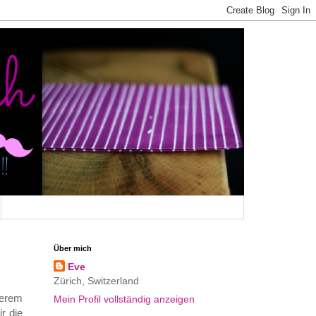
Über mich
Eve
Zürich, Switzerland
serem
Mein Profil vollständig anzeigen
r die