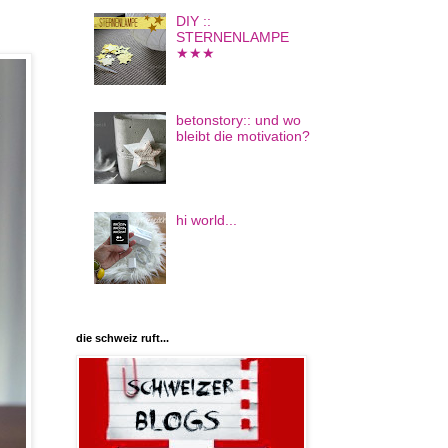
DIY ::
STERNENLAMPE
★★★
betonstory:: und wo
bleibt die motivation?
hi world...
die schweiz ruft...