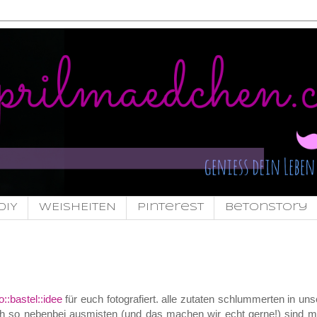
DIY
WEISHEITEN
pinterest
Betonstory
::bastel::idee
für euch fotografiert. alle zutaten schlummerten in un
och so nebenbei ausmisten (und das machen wir echt gerne!) sind mi