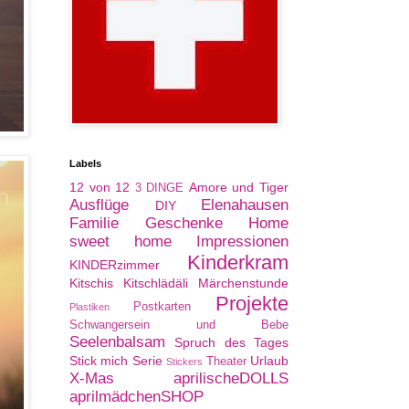
Labels
12 von 12
Amore und Tiger
3 DINGE
Ausflüge
Elenahausen
DIY
Familie
Geschenke
Home
sweet home
Impressionen
Kinderkram
KINDERzimmer
Kitschis
Kitschlädäli
Märchenstunde
Projekte
Postkarten
Plastiken
Schwangersein und Bebe
Seelenbalsam
Spruch des Tages
Stick mich Serie
Urlaub
Theater
Stickers
X-Mas
aprilischeDOLLS
aprilmädchenSHOP