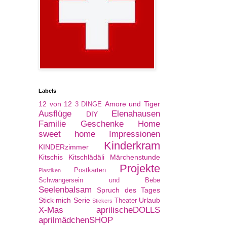
Labels
12 von 12
Amore und Tiger
3 DINGE
Ausflüge
Elenahausen
DIY
Familie
Geschenke
Home
sweet home
Impressionen
Kinderkram
KINDERzimmer
Kitschis
Kitschlädäli
Märchenstunde
Projekte
Postkarten
Plastiken
Schwangersein und Bebe
Seelenbalsam
Spruch des Tages
Stick mich Serie
Urlaub
Theater
Stickers
X-Mas
aprilischeDOLLS
aprilmädchenSHOP