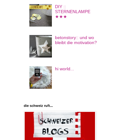
DIY ::
STERNENLAMPE
★★★
betonstory:: und wo
bleibt die motivation?
hi world...
die schweiz ruft...