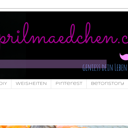
DIY
WEISHEITEN
pinterest
Betonstory