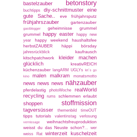
betonstory
bastelzauber
diy-schnittmuster
eine
buchtipps
gute Sache..
eve
frühjahrsputz
frühjahrszauber
gartenzauber
geheimnisse
grummel
gastblogger
happy easter
grummel
happy new
happy weekend
haushaltsfee
year
herbstZAUBER
häppi börsday
kaufrausch
jahresrückblick
kleider machen
kitschpatchwork
glücklich
kreativREICH
küchenzauber
langARM UGLYs
let´s go
malen
malkram
monatsmotto
kino
nähzauber
news news news
realWorld
pferdelastig
photoWoche
recycling
schlemmen erlaubt
rums
stoffmission
shoppen
tagversüsser
themenbild
timeOUT
tipps
tutorials
valentinstag
verlosung
weihnachtsfreuproduktion
vernissage
weisst du das Neuste schon?...
wer
winterzeit kuschelzeit
weiss Rat