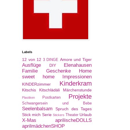
Labels
12 von 12
Amore und Tiger
3 DINGE
Ausflüge
Elenahausen
DIY
Familie
Geschenke
Home
sweet home
Impressionen
Kinderkram
KINDERzimmer
Kitschis
Kitschlädäli
Märchenstunde
Projekte
Postkarten
Plastiken
Schwangersein und Bebe
Seelenbalsam
Spruch des Tages
Stick mich Serie
Urlaub
Theater
Stickers
X-Mas
aprilischeDOLLS
aprilmädchenSHOP