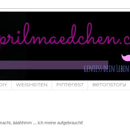
DIY
WEISHEITEN
pinterest
Betonstory
gemacht, ääähhmm ... ich meine aufgebraucht!