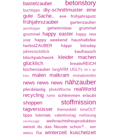
betonstory
bastelzauber
diy-schnittmuster
eine
buchtipps
gute Sache..
eve
frühjahrsputz
frühjahrszauber
gartenzauber
geheimnisse
grummel
gastblogger
happy easter
grummel
happy new
happy weekend
haushaltsfee
year
herbstZAUBER
häppi börsday
kaufrausch
jahresrückblick
kleider machen
kitschpatchwork
glücklich
kreativREICH
küchenzauber
langARM UGLYs
let´s go
malen
malkram
monatsmotto
kino
nähzauber
news news news
realWorld
pferdelastig
photoWoche
recycling
schlemmen erlaubt
rums
stoffmission
shoppen
tagversüsser
themenbild
timeOUT
tipps
tutorials
valentinstag
verlosung
weihnachtsfreuproduktion
vernissage
weisst du das Neuste schon?...
wer
winterzeit kuschelzeit
weiss Rat