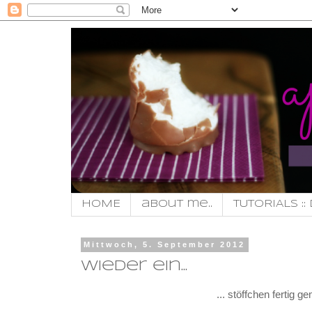
HOME
about me..
TUTORIALS :: 
Mittwoch, 5. September 2012
wieder ein...
... stöffchen fertig 