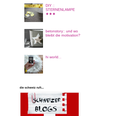
DIY ::
STERNENLAMPE
★★★
betonstory:: und wo
bleibt die motivation?
hi world...
die schweiz ruft...