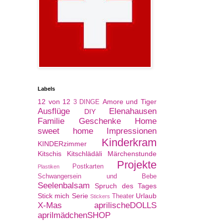
Labels
12 von 12
Amore und Tiger
3 DINGE
Ausflüge
Elenahausen
DIY
Familie
Geschenke
Home
sweet home
Impressionen
Kinderkram
KINDERzimmer
Kitschis
Kitschlädäli
Märchenstunde
Projekte
Postkarten
Plastiken
Schwangersein und Bebe
Seelenbalsam
Spruch des Tages
Stick mich Serie
Urlaub
Theater
Stickers
X-Mas
aprilischeDOLLS
aprilmädchenSHOP