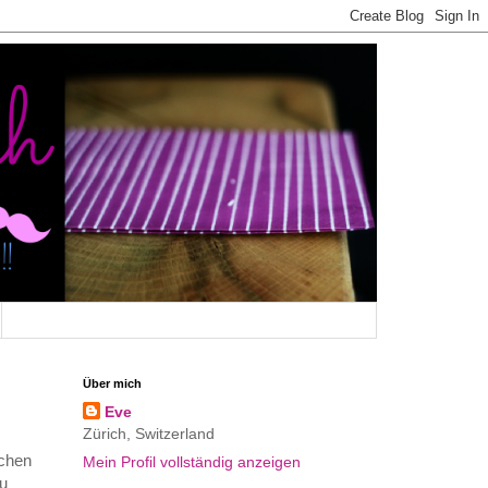
Über mich
Eve
Zürich, Switzerland
fchen
Mein Profil vollständig anzeigen
u