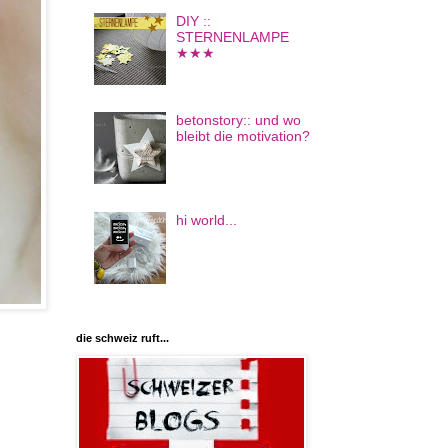
DIY ::
STERNENLAMPE
★★★
betonstory:: und wo
bleibt die motivation?
hi world...
die schweiz ruft...