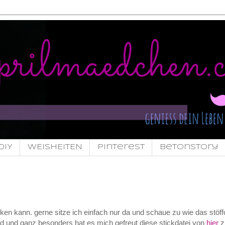
DIY
WEISHEITEN
pinterest
Betonstory
cken kann. gerne sitze ich einfach nur da und schaue zu wie das stöf
nd und ganz besonders hat es mich gefreut diese stickdatei von
hier
z