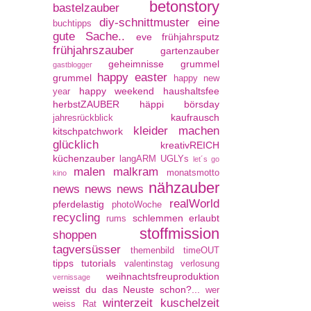
betonstory
bastelzauber
diy-schnittmuster
eine
buchtipps
gute Sache..
eve
frühjahrsputz
frühjahrszauber
gartenzauber
geheimnisse
grummel
gastblogger
happy easter
grummel
happy new
happy weekend
haushaltsfee
year
herbstZAUBER
häppi börsday
kaufrausch
jahresrückblick
kleider machen
kitschpatchwork
glücklich
kreativREICH
küchenzauber
langARM UGLYs
let´s go
malen
malkram
monatsmotto
kino
nähzauber
news news news
realWorld
pferdelastig
photoWoche
recycling
schlemmen erlaubt
rums
stoffmission
shoppen
tagversüsser
themenbild
timeOUT
tipps
tutorials
valentinstag
verlosung
weihnachtsfreuproduktion
vernissage
weisst du das Neuste schon?...
wer
winterzeit kuschelzeit
weiss Rat