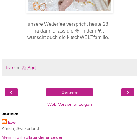
unsere Wetterfee verspricht heute 23°
☀
♥...
na dann... lass die
in dein
wünscht euch die kitschWELTfamilie...
Eve
um
23 April
‹
›
Startseite
Web-Version anzeigen
Über mich
Eve
Zürich, Switzerland
Mein Profil vollständig anzeigen