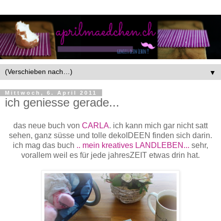
▼
Mittwoch, 6. April 2011
ich geniesse gerade...
das neue buch von
CARLA
. ich kann mich gar nicht satt
sehen, ganz süsse und tolle dekoIDEEN finden sich darin.
ich mag das buch
.. mein kreatives LANDLEBEN...
sehr,
vorallem weil es für jede jahresZEIT etwas drin hat.