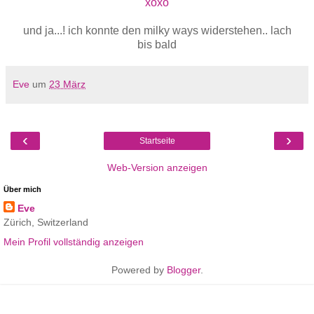
xoxo
und ja...! ich konnte den milky ways widerstehen.. lach
bis bald
Eve
um
23 März
‹
›
Startseite
Web-Version anzeigen
Über mich
Eve
Zürich, Switzerland
Mein Profil vollständig anzeigen
Powered by
Blogger
.