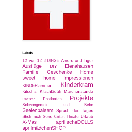
Labels
12 von 12
Amore und Tiger
3 DINGE
Ausflüge
Elenahausen
DIY
Familie
Geschenke
Home
sweet home
Impressionen
Kinderkram
KINDERzimmer
Kitschis
Kitschlädäli
Märchenstunde
Projekte
Postkarten
Plastiken
Schwangersein und Bebe
Seelenbalsam
Spruch des Tages
Stick mich Serie
Urlaub
Theater
Stickers
X-Mas
aprilischeDOLLS
aprilmädchenSHOP