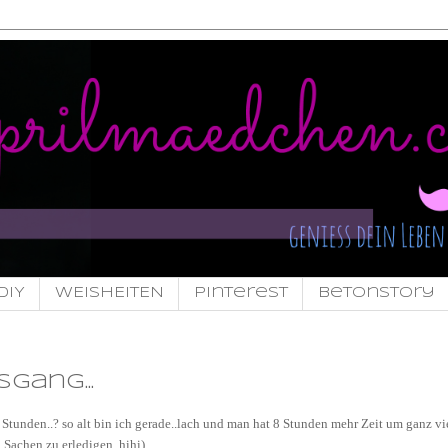
DIY
WEISHEITEN
pinterest
Betonstory
sgang...
Stunden..? so alt bin ich gerade..lach und man hat 8 Stunden mehr Zeit um ganz vi
Sachen zu erledigen..hihi)