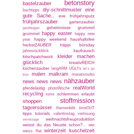
betonstory
bastelzauber
diy-schnittmuster
eine
buchtipps
gute Sache..
eve
frühjahrsputz
frühjahrszauber
gartenzauber
geheimnisse
grummel
gastblogger
happy easter
grummel
happy new
happy weekend
haushaltsfee
year
herbstZAUBER
häppi börsday
kaufrausch
jahresrückblick
kleider machen
kitschpatchwork
glücklich
kreativREICH
küchenzauber
langARM UGLYs
let´s go
malen
malkram
monatsmotto
kino
nähzauber
news news news
realWorld
pferdelastig
photoWoche
recycling
schlemmen erlaubt
rums
stoffmission
shoppen
tagversüsser
themenbild
timeOUT
tipps
tutorials
valentinstag
verlosung
weihnachtsfreuproduktion
vernissage
weisst du das Neuste schon?...
wer
winterzeit kuschelzeit
weiss Rat