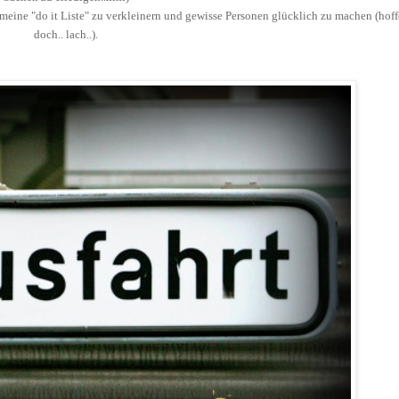
 meine "do it Liste" zu verkleinern und gewisse Personen glücklich zu machen (hoff
doch.. lach..).