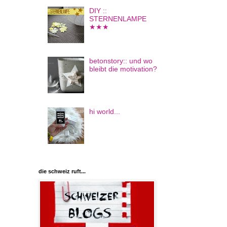
DIY ::
STERNENLAMPE
★★★
betonstory:: und wo
bleibt die motivation?
hi world...
die schweiz ruft...