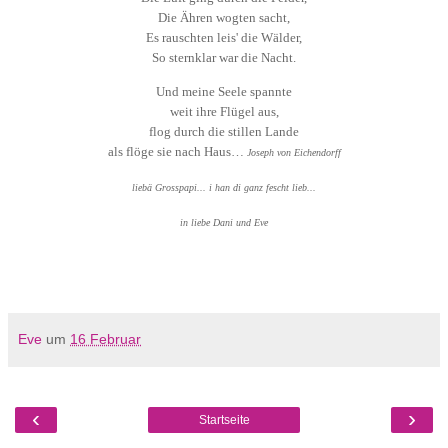
Die Ähren wogten sacht,
Es rauschten leis' die Wälder,
So sternklar war die Nacht.
Und meine Seele spannte
weit ihre Flügel aus,
flog durch die stillen Lande
als flöge sie nach Haus…
Joseph von Eichendorff
liebä Grosspapi... i han di ganz fescht lieb...
in liebe Dani und Eve
Eve
um
16 Februar
‹
›
Startseite