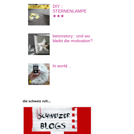
DIY ::
STERNENLAMPE
★★★
betonstory:: und wo
bleibt die motivation?
hi world...
die schweiz ruft...