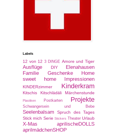
Labels
12 von 12
Amore und Tiger
3 DINGE
Ausflüge
Elenahausen
DIY
Familie
Geschenke
Home
sweet home
Impressionen
Kinderkram
KINDERzimmer
Kitschis
Kitschlädäli
Märchenstunde
Projekte
Postkarten
Plastiken
Schwangersein und Bebe
Seelenbalsam
Spruch des Tages
Stick mich Serie
Urlaub
Theater
Stickers
X-Mas
aprilischeDOLLS
aprilmädchenSHOP