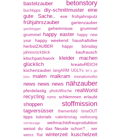
betonstory
bastelzauber
diy-schnittmuster
eine
buchtipps
gute Sache..
eve
frühjahrsputz
frühjahrszauber
gartenzauber
geheimnisse
grummel
gastblogger
happy easter
grummel
happy new
happy weekend
haushaltsfee
year
herbstZAUBER
häppi börsday
kaufrausch
jahresrückblick
kleider machen
kitschpatchwork
glücklich
kreativREICH
küchenzauber
langARM UGLYs
let´s go
malen
malkram
monatsmotto
kino
nähzauber
news news news
realWorld
pferdelastig
photoWoche
recycling
schlemmen erlaubt
rums
stoffmission
shoppen
tagversüsser
themenbild
timeOUT
tipps
tutorials
valentinstag
verlosung
weihnachtsfreuproduktion
vernissage
weisst du das Neuste schon?...
wer
winterzeit kuschelzeit
weiss Rat