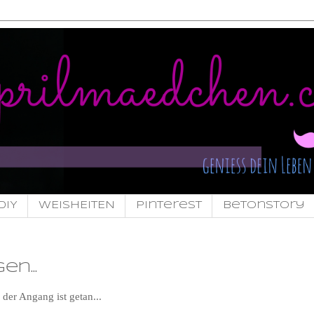
DIY
WEISHEITEN
pinterest
Betonstory
n...
der Angang ist getan...