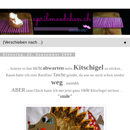
▼
Dienstag, 22. September 2009
Kitschigel
abwarten
nicht
... konnte es fast
mein
zu sticken...
Tasche
Kaum hatte ich eine RatzFatz
genäht, da war sie auch schon wieder
weg
... mmmhh
ABER
viele
...
zum Glück kann ich mir jetzt ganz
Kitschigel sticken...
"smile"