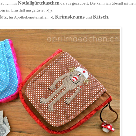
Notfallgürteltaschen
hab ich mir
daraus gezaubert. Die kann ich überall mitne
bin im Ernstfall ausgerüstet ;-))).
Krimskrams
Kitsch.
atz,
für Apothekenutensilien ;-),
und