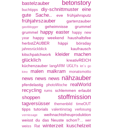
betonstory
bastelzauber
diy-schnittmuster
eine
buchtipps
gute Sache..
eve
frühjahrsputz
frühjahrszauber
gartenzauber
geheimnisse
grummel
gastblogger
happy easter
grummel
happy new
happy weekend
haushaltsfee
year
herbstZAUBER
häppi börsday
kaufrausch
jahresrückblick
kleider machen
kitschpatchwork
glücklich
kreativREICH
küchenzauber
langARM UGLYs
let´s go
malen
malkram
monatsmotto
kino
nähzauber
news news news
realWorld
pferdelastig
photoWoche
recycling
schlemmen erlaubt
rums
stoffmission
shoppen
tagversüsser
themenbild
timeOUT
tipps
tutorials
valentinstag
verlosung
weihnachtsfreuproduktion
vernissage
weisst du das Neuste schon?...
wer
winterzeit kuschelzeit
weiss Rat