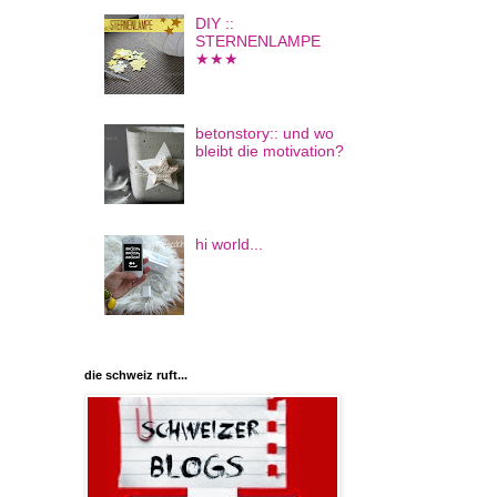
DIY ::
STERNENLAMPE
★★★
betonstory:: und wo
bleibt die motivation?
hi world...
die schweiz ruft...