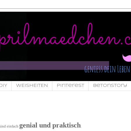
DIY
WEISHEITEN
pinterest
Betonstory
genial und praktisch
sind einfach
.