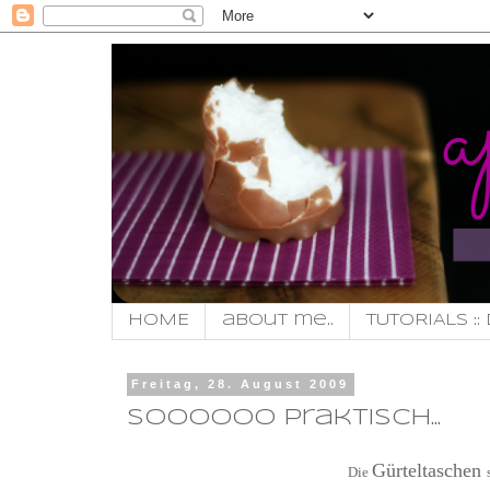
HOME
about me..
TUTORIALS :: 
Freitag, 28. August 2009
soooooo praktisch...
Gürteltaschen
Die