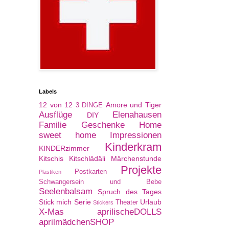
Labels
12 von 12
Amore und Tiger
3 DINGE
Ausflüge
Elenahausen
DIY
Familie
Geschenke
Home
sweet home
Impressionen
Kinderkram
KINDERzimmer
Kitschis
Kitschlädäli
Märchenstunde
Projekte
Postkarten
Plastiken
Schwangersein und Bebe
Seelenbalsam
Spruch des Tages
Stick mich Serie
Urlaub
Theater
Stickers
X-Mas
aprilischeDOLLS
aprilmädchenSHOP