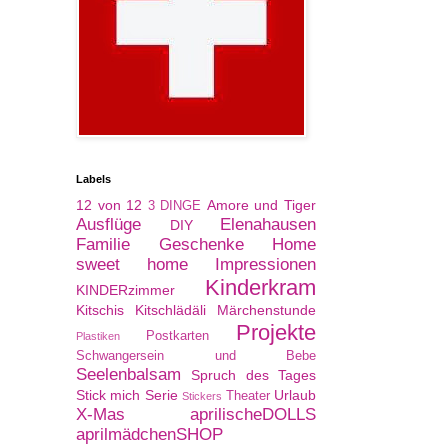
Labels
12 von 12
Amore und Tiger
3 DINGE
Ausflüge
Elenahausen
DIY
Familie
Geschenke
Home
sweet home
Impressionen
Kinderkram
KINDERzimmer
Kitschis
Kitschlädäli
Märchenstunde
Projekte
Postkarten
Plastiken
Schwangersein und Bebe
Seelenbalsam
Spruch des Tages
Stick mich Serie
Urlaub
Theater
Stickers
X-Mas
aprilischeDOLLS
aprilmädchenSHOP