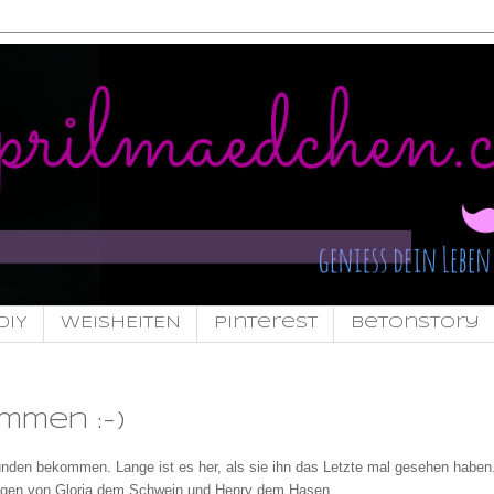
DIY
WEISHEITEN
pinterest
Betonstory
mmen :-)
unden bekommen. Lange ist es her, als sie ihn das Letzte mal gesehen haben
ungen von Gloria dem Schwein und Henry dem Hasen.