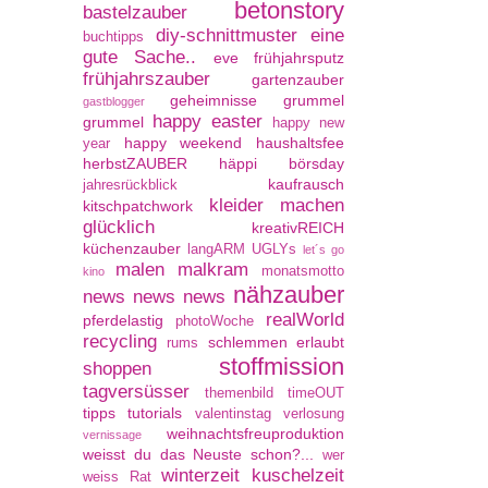
betonstory
bastelzauber
diy-schnittmuster
eine
buchtipps
gute Sache..
eve
frühjahrsputz
frühjahrszauber
gartenzauber
geheimnisse
grummel
gastblogger
happy easter
grummel
happy new
happy weekend
haushaltsfee
year
herbstZAUBER
häppi börsday
kaufrausch
jahresrückblick
kleider machen
kitschpatchwork
glücklich
kreativREICH
küchenzauber
langARM UGLYs
let´s go
malen
malkram
monatsmotto
kino
nähzauber
news news news
realWorld
pferdelastig
photoWoche
recycling
schlemmen erlaubt
rums
stoffmission
shoppen
tagversüsser
themenbild
timeOUT
tipps
tutorials
valentinstag
verlosung
weihnachtsfreuproduktion
vernissage
weisst du das Neuste schon?...
wer
winterzeit kuschelzeit
weiss Rat