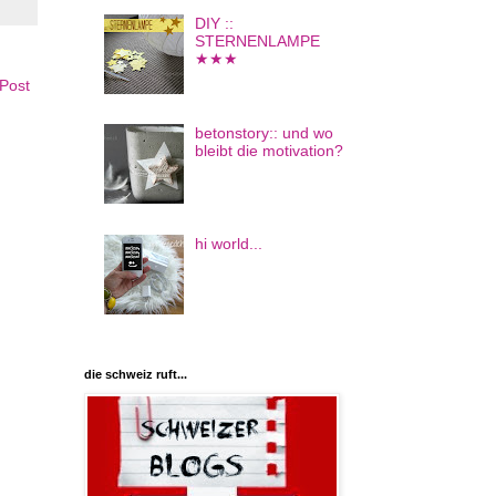
DIY ::
STERNENLAMPE
★★★
 Post
betonstory:: und wo
bleibt die motivation?
hi world...
die schweiz ruft...